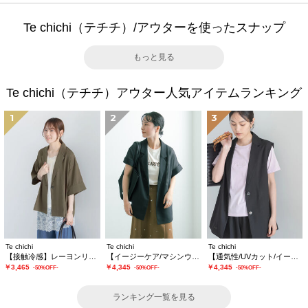
Te chichi（テチチ）/アウターを使ったスナップ
もっと見る
Te chichi（テチチ）アウター人気アイテムランキング
1
2
3
Te chichi
Te chichi
Te chichi
【接触冷感】レーヨンリネンジャケット(セットアップ可)
【イージーケア/マシンウォッシャブル】メッシュフレンチスリーブジャケット
【通気性/UVカット/イージーケア】麻混プリペラジレ(セットアップ可)
￥3,465
￥4,345
￥4,345
-50%OFF-
-50%OFF-
-50%OFF-
ランキング一覧を見る