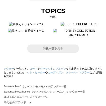
TOPICS
特集
特集一覧を見る
アウター
の一覧です。
コート
や
ジャケット
、
ブルゾン
など定番アイテムを取り揃えて
おります。他にも
ニット・セーター
や
カーディガン
、
ストール・マフラー
などの商品
も充実！
Samansa Mos2（サマンサ モスモス）のアウター一覧
Samansa Mos2 home's（サマンサモスモスホームズ）のアウター一覧
SM2（エスエムツー）のアウター一覧
TSUHARU by Samansa Mos2（ツハルバイサマンサモスモス）のアウター一覧
その他のブランド ＋