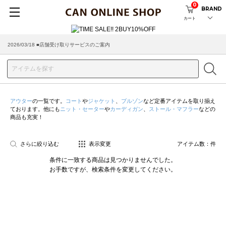
0
BRAND
カート
2026/03/18 ■店舗受け取りサービスのご案内
アウター
の一覧です。
コート
や
ジャケット
、
ブルゾン
など定番アイテムを取り揃え
ております。他にも
ニット・セーター
や
カーディガン
、
ストール・マフラー
などの
商品も充実！
さらに絞り込む
表示変更
アイテム数：
件
条件に一致する商品は見つかりませんでした。
お手数ですが、検索条件を変更してください。