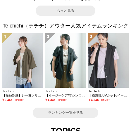
もっと見る
Te chichi（テチチ）アウター人気アイテムランキング
1
2
3
Te chichi
Te chichi
Te chichi
【接触冷感】レーヨンリネンジャケット(セットアップ可)
【イージーケア/マシンウォッシャブル】メッシュフレンチスリーブジャケット
【通気性/UVカット/イージーケア】麻混プリペラジレ(セットアップ可)
￥3,465
￥4,345
￥4,345
-50%OFF-
-50%OFF-
-50%OFF-
ランキング一覧を見る
TOPICS