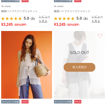
タイムセール対象
SALE
タイムセール対象
SALE
Te chichi
Te chichi
麻調ハーフスリーブジャケット
麻調ハーフスリーブジャケット
レビュー
レビュー
5.0
5.0
（3）
（3）
を見る
を見る
¥3,245
¥3,245
-50%OFF-
-50%OFF-
お気に入り
SOLD OUT
再入荷受付
タイムセール対象
SALE
タイムセール対象
SALE