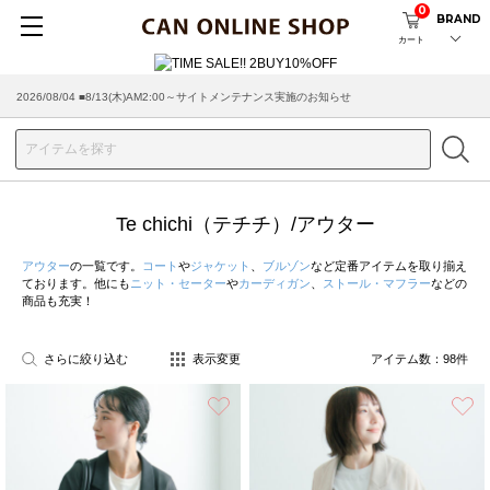
0
BRAND
カート
2026/08/04 ■8/13(木)AM2:00～サイトメンテナンス実施のお知らせ
2026/07/29 ■【お知らせ】ヤマト運輸の配送遅延・停止について
Te chichi（テチチ）/アウター
アウター
の一覧です。
コート
や
ジャケット
、
ブルゾン
など定番アイテムを取り揃え
ております。他にも
ニット・セーター
や
カーディガン
、
ストール・マフラー
などの
商品も充実！
さらに絞り込む
表示変更
アイテム数：
98
件
お気に入り