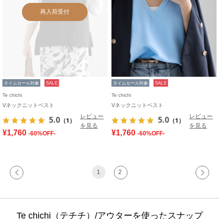
再入荷受付
タイムセール対象
SALE
タイムセール対象
SALE
Te chichi
Te chichi
Vネックニットベスト
Vネックニットベスト
レビュー
レビュー
5.0
5.0
（1）
（1）
を見る
を見る
¥1,760
¥1,760
-60%OFF-
-60%OFF-
1
2
Te chichi（テチチ）/アウターを使ったスナップ