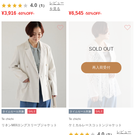
レビュー
4.0
（1）
を見る
¥3,916
¥6,545
-60%OFF-
-50%OFF-
お気に入り
SOLD OUT
再入荷受付
タイムセール対象
SALE
タイムセール対象
SALE
Te chichi
Te chichi
リネンMIXロングスリーブジャケット
ケミカルレースコットンジャケット
レビュー
4.0
（1）