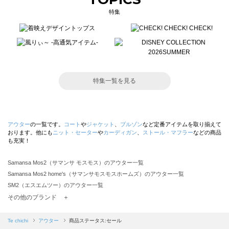
特集
特集一覧を見る
アウター
の一覧です。
コート
や
ジャケット
、
ブルゾン
など定番アイテムを取り揃えて
おります。他にも
ニット・セーター
や
カーディガン
、
ストール・マフラー
などの商品
も充実！
Samansa Mos2（サマンサ モスモス）のアウター一覧
Samansa Mos2 home's（サマンサモスモスホームズ）のアウター一覧
SM2（エスエムツー）のアウター一覧
TSUHARU by Samansa Mos2（ツハルバイサマンサモスモス）のアウター一覧
その他のブランド ＋
sm2rhythm（サマンサモスモス リズム）のアウター一覧
Samansa Mos2 blue（サマンサモスモス ブルー）のアウター一覧
Te chichi
アウター
商品ステータス:セール