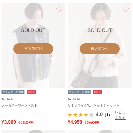
お気に入り
SOLD OUT
SOLD OUT
再入荷受付
再入荷受付
タイムセール対象
SALE
タイムセール対象
SALE
Te chichi
Te chichi
ノーカラーワークベスト
リネンライクWポケットジャケット
レビュー
4.0
（1）
を見る
¥3,960
¥4,950
-60%OFF-
-50%OFF-