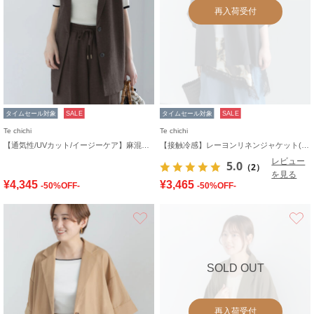
再入荷受付
タイムセール対象
SALE
タイムセール対象
SALE
Te chichi
Te chichi
【通気性/UVカット/イージーケア】麻混プリペラジレ(セットアップ可)
【接触冷感】レーヨンリネンジャケット(セットアップ可)
レビュー
5.0
（2）
を見る
¥4,345
¥3,465
-50%OFF-
-50%OFF-
お気に入り
SOLD OUT
再入荷受付