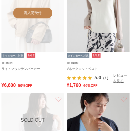
再入荷受付
タイムセール対象
SALE
タイムセール対象
SALE
Te chichi
Te chichi
ライトマウンテンパーカー
Vネックニットベスト
レビュー
5.0
（1）
を見る
¥6,600
¥1,760
-50%OFF-
-60%OFF-
お気に入り
SOLD OUT