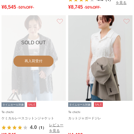
を見る
¥6,545
¥8,745
-50%OFF-
-50%OFF-
お気に入り
SOLD OUT
再入荷受付
タイムセール対象
SALE
タイムセール対象
SALE
Te chichi
Te chichi
ケミカルレースコットンジャケット
カットジャガードジレ
レビュー
4.0
（1）
を見る