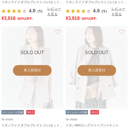
リネンライクダブルブレストジレ(セットアップ可)
リネンライクダブルブレストジレ(セットアップ可)
レビュー
レビュー
4.0
4.0
（1）
（1）
を見る
を見る
¥3,916
¥3,916
-60%OFF-
-60%OFF-
お気に入り
SOLD OUT
SOLD OUT
再入荷受付
再入荷受付
タイムセール対象
SALE
タイムセール対象
SALE
Te chichi
Te chichi
リネンライクダブルブレストジレ(セットアップ可)
リネンMIXロングスリーブジャケット