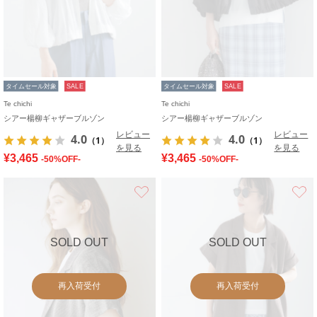
タイムセール対象
SALE
タイムセール対象
SALE
Te chichi
Te chichi
シアー楊柳ギャザーブルゾン
シアー楊柳ギャザーブルゾン
レビュー
レビュー
4.0
4.0
（1）
（1）
を見る
を見る
¥3,465
¥3,465
-50%OFF-
-50%OFF-
お気に入り
SOLD OUT
SOLD OUT
再入荷受付
再入荷受付