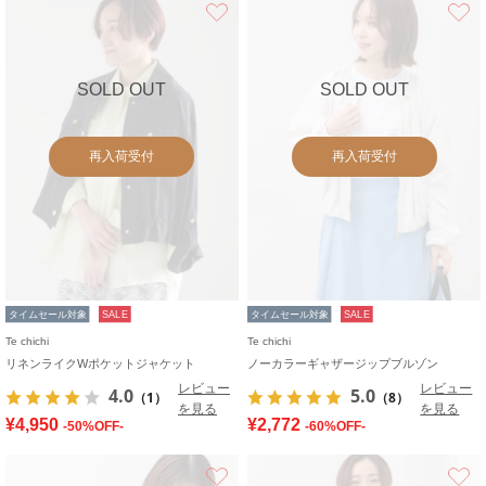
お気に入り
SOLD OUT
SOLD OUT
再入荷受付
再入荷受付
タイムセール対象
SALE
タイムセール対象
SALE
Te chichi
Te chichi
リネンライクWポケットジャケット
ノーカラーギャザージップブルゾン
レビュー
レビュー
4.0
5.0
（1）
（8）
を見る
を見る
¥4,950
¥2,772
-50%OFF-
-60%OFF-
お気に入り