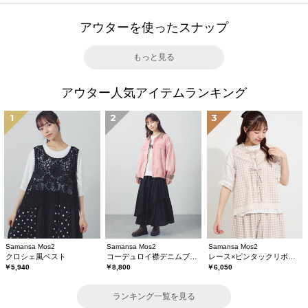
アウターを使ったスナップ
もっと見る
アウター人気アイテムランキング
1
2
3
Samansa Mos2
Samansa Mos2
Samansa Mos2
クロシェ風ベスト
コーデュロイ襟デニムブルゾン
レース×ピンタックリボンベスト《限定カラーあり》
￥5,940
￥8,800
￥6,050
ランキング一覧を見る