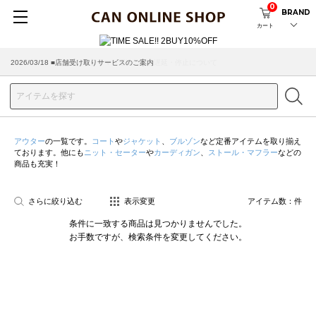
0
BRAND
カート
2026/03/18 ■店舗受け取りサービスのご案内
アウター
の一覧です。
コート
や
ジャケット
、
ブルゾン
など定番アイテムを取り揃え
ております。他にも
ニット・セーター
や
カーディガン
、
ストール・マフラー
などの
商品も充実！
さらに絞り込む
表示変更
アイテム数：
件
条件に一致する商品は見つかりませんでした。
お手数ですが、検索条件を変更してください。