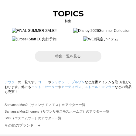
TOPICS
特集
特集一覧を見る
アウター
の一覧です。
コート
や
ジャケット
、
ブルゾン
など定番アイテムを取り揃えて
おります。他にも
ニット・セーター
や
カーディガン
、
ストール・マフラー
などの商品
も充実！
Samansa Mos2（サマンサ モスモス）のアウター一覧
Samansa Mos2 home's（サマンサモスモスホームズ）のアウター一覧
SM2（エスエムツー）のアウター一覧
TSUHARU by Samansa Mos2（ツハルバイサマンサモスモス）のアウター一覧
その他のブランド ＋
sm2rhythm（サマンサモスモス リズム）のアウター一覧