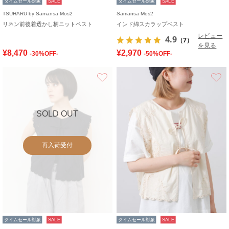
タイムセール対象
SALE
タイムセール対象
SALE
TSUHARU by Samansa Mos2
Samansa Mos2
リネン前後着透かし柄ニットベスト
インド綿スカラップベスト
レビュー
4.9
（7）
を見る
¥8,470
¥2,970
-30%OFF-
-50%OFF-
お気に入り
SOLD OUT
再入荷受付
タイムセール対象
SALE
タイムセール対象
SALE