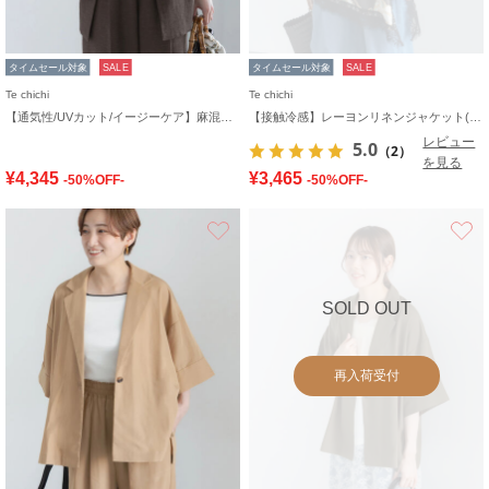
タイムセール対象
SALE
タイムセール対象
SALE
Te chichi
Te chichi
【通気性/UVカット/イージーケア】麻混プリペラジレ(セットアップ可)
【接触冷感】レーヨンリネンジャケット(セットアップ可)
レビュー
5.0
（2）
を見る
¥4,345
¥3,465
-50%OFF-
-50%OFF-
お気に入り
SOLD OUT
再入荷受付