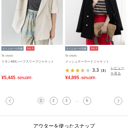
タイムセール対象
SALE
タイムセール対象
SALE
Te chichi
Te chichi
リネンMIXハーフスリーブジャケット
メッシュテーラードジャケット
レビュー
3.3
（3）
を見る
¥5,445
¥4,895
-50%OFF-
-50%OFF-
1
2
3
…
6
アウターを使ったスナップ