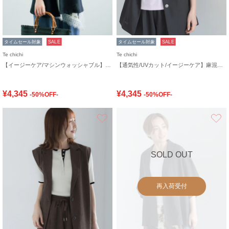
タイムセール対象
SALE
タイムセール対象
SALE
Te chichi
Te chichi
【イージーケア/マシンウォッシャブル】メッシュフレンチスリーブジャケット
【通気性/UVカット/イージーケア】麻混プリペラジレ(セットアップ可)
¥4,345
¥4,345
-50%OFF-
-50%OFF-
お気に入り
SOLD OUT
再入荷受付