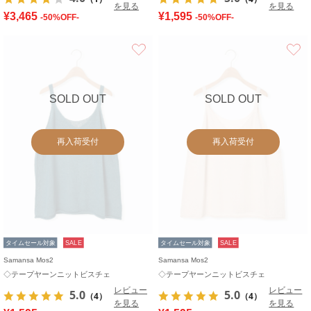
を見る
を見る
¥3,465
¥1,595
-50%OFF-
-50%OFF-
お気に入り
SOLD OUT
SOLD OUT
再入荷受付
再入荷受付
タイムセール対象
SALE
タイムセール対象
SALE
Samansa Mos2
Samansa Mos2
◇テープヤーンニットビスチェ
◇テープヤーンニットビスチェ
レビュー
レビュー
5.0
5.0
（4）
（4）
を見る
を見る