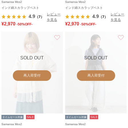
Samansa Mos2
Samansa Mos2
インド綿スカラップベスト
インド綿スカラップベスト
レビュー
レビュー
4.9
4.9
（7）
（7）
を見る
を見る
¥2,970
¥2,970
-50%OFF-
-50%OFF-
お気に入り
SOLD OUT
SOLD OUT
再入荷受付
再入荷受付
タイムセール対象
SALE
タイムセール対象
SALE
Samansa Mos2
Samansa Mos2