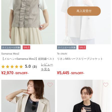
再入荷受付
タイムセール対象
SALE
タイムセール対象
SALE
Samansa Mos2
Te chichi
【メルヘン×Samansa Mos2】総刺繍ベスト
リネンMIXハーフスリーブジャケット
レビュー
5.0
（3）
を見る
¥2,970
¥5,445
-50%OFF-
-50%OFF-
お気に入り