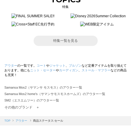
特集
特集一覧を見る
アウター
の一覧です。
コート
や
ジャケット
、
ブルゾン
など定番アイテムを取り揃えて
おります。他にも
ニット・セーター
や
カーディガン
、
ストール・マフラー
などの商品
も充実！
Samansa Mos2（サマンサ モスモス）のアウター一覧
Samansa Mos2 home's（サマンサモスモスホームズ）のアウター一覧
SM2（エスエムツー）のアウター一覧
TSUHARU by Samansa Mos2（ツハルバイサマンサモスモス）のアウター一覧
その他のブランド ＋
sm2rhythm（サマンサモスモス リズム）のアウター一覧
Samansa Mos2 blue（サマンサモスモス ブルー）のアウター一覧
TOP
アウター
商品ステータス:セール
Samansa Mos2 Lagom（サマンサモスモス ラーゴム）のアウター一覧