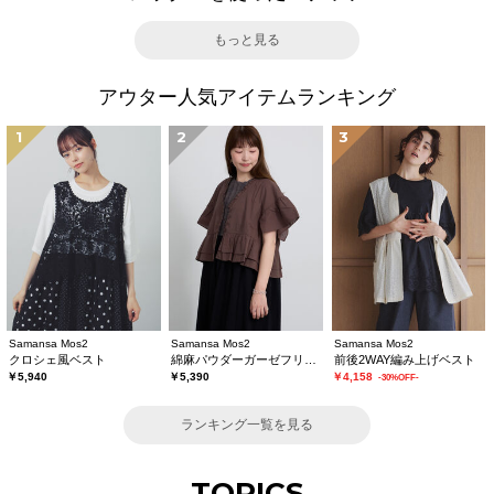
もっと見る
アウター人気アイテムランキング
1
2
3
Samansa Mos2
Samansa Mos2
Samansa Mos2
クロシェ風ベスト
綿麻パウダーガーゼフリルベスト
前後2WAY編み上げベスト
￥5,940
￥5,390
￥4,158
-30%OFF-
ランキング一覧を見る
TOPICS