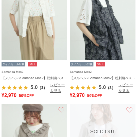
タイムセール対象
SALE
タイムセール対象
SALE
Samansa Mos2
Samansa Mos2
【メルヘン×Samansa Mos2】総刺繍ベスト
【メルヘン×Samansa Mos2】総刺繍ベスト
レビュー
レビュー
5.0
5.0
（3）
（3）
を見る
を見る
¥2,970
¥2,970
-50%OFF-
-50%OFF-
お気に入り
SOLD OUT