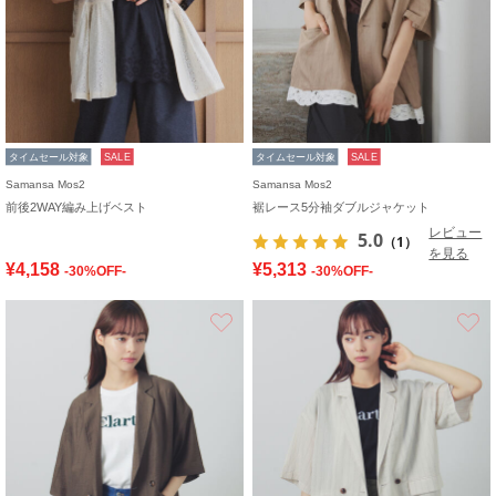
タイムセール対象
SALE
タイムセール対象
SALE
Samansa Mos2
Samansa Mos2
前後2WAY編み上げベスト
裾レース5分袖ダブルジャケット
レビュー
5.0
（1）
を見る
¥4,158
¥5,313
-30%OFF-
-30%OFF-
お気に入り