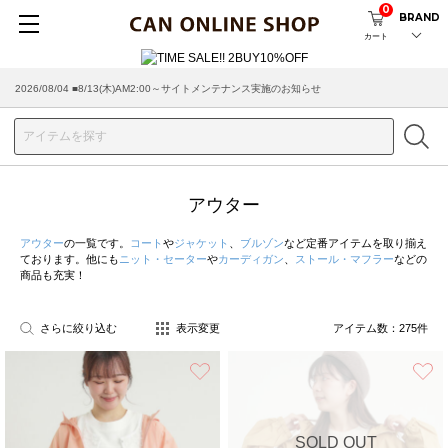
0
BRAND
カート
2026/08/04 ■8/13(木)AM2:00～サイトメンテナンス実施のお知らせ
2026/07/29 ■【お知らせ】ヤマト運輸の配送遅延・停止について
アウター
アウター
の一覧です。
コート
や
ジャケット
、
ブルゾン
など定番アイテムを取り揃え
ております。他にも
ニット・セーター
や
カーディガン
、
ストール・マフラー
などの
商品も充実！
さらに絞り込む
表示変更
アイテム数：
275
件
お気に入り
SOLD OUT