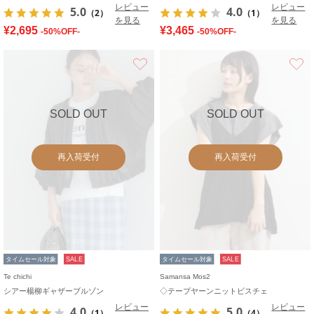
レビュー
レビュー
5.0
4.0
（2）
（1）
を見る
を見る
¥2,695
¥3,465
-50%OFF-
-50%OFF-
お気に入り
SOLD OUT
SOLD OUT
再入荷受付
再入荷受付
タイムセール対象
SALE
タイムセール対象
SALE
Te chichi
Samansa Mos2
シアー楊柳ギャザーブルゾン
◇テープヤーンニットビスチェ
レビュー
レビュー
4.0
5.0
（1）
（4）