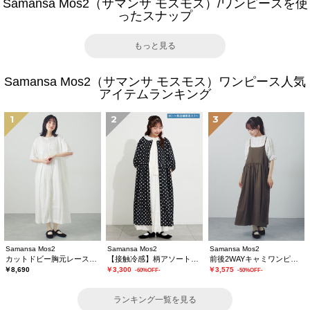
Samansa Mos2（サマンサ モスモス）/ワンピースを使
ったスナップ
もっと見る
Samansa Mos2（サマンサ モスモス）ワンピース人気
アイテムランキング
1
2
3
Samansa Mos2
Samansa Mos2
Samansa Mos2
カットドビー胸元レースワンピース
【接触冷感】柄アソートワンピース《限定カラーあり》
前後2WAYキャミワンピース
￥8,690
￥3,300
￥3,575
-60%OFF-
-50%OFF-
ランキング一覧を見る