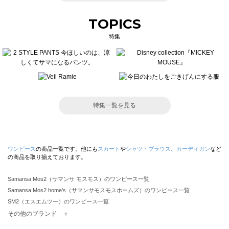
TOPICS
特集
特集一覧を見る
ワンピース
の商品一覧です。他にも
スカート
や
シャツ・ブラウス
、
カーディガン
など
の商品を取り揃えております。
Samansa Mos2（サマンサ モスモス）のワンピース一覧
Samansa Mos2 home's（サマンサモスモスホームズ）のワンピース一覧
SM2（エスエムツー）のワンピース一覧
TSUHARU by Samansa Mos2（ツハルバイサマンサモスモス）のワンピース一覧
その他のブランド ＋
sm2rhythm（サマンサモスモス リズム）のワンピース一覧