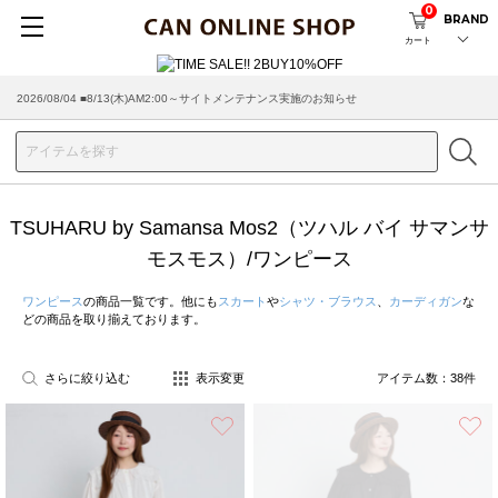
0
BRAND
カート
2026/08/04 ■8/13(木)AM2:00～サイトメンテナンス実施のお知らせ
TSUHARU by Samansa Mos2（ツハル バイ サマンサ
モスモス）/ワンピース
ワンピース
の商品一覧です。他にも
スカート
や
シャツ・ブラウス
、
カーディガン
な
どの商品を取り揃えております。
さらに絞り込む
表示変更
アイテム数：
38
件
お気に入り