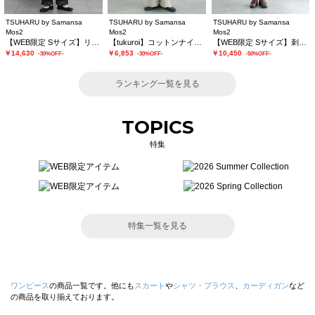
TSUHARU by Samansa
TSUHARU by Samansa
TSUHARU by Samansa
Mos2
Mos2
Mos2
【WEB限定 Sサイズ】リバーレースピンタック襟付きワンピース
【tukuroi】コットンナイロンウェザージャンプスーツ
【WEB限定 Sサイズ】刺繍切替レースワンピース
￥14,630
￥6,853
￥10,450
-30%OFF-
-30%OFF-
-50%OFF-
ランキング一覧を見る
TOPICS
特集
特集一覧を見る
ワンピース
の商品一覧です。他にも
スカート
や
シャツ・ブラウス
、
カーディガン
など
の商品を取り揃えております。