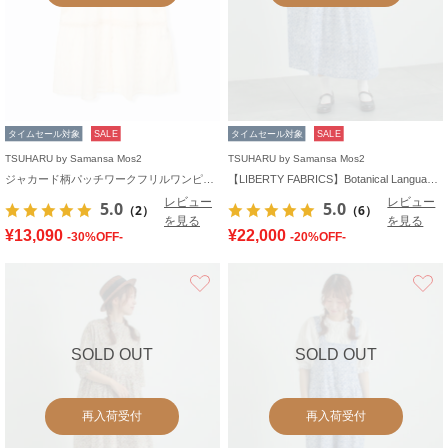
タイムセール対象
SALE
タイムセール対象
SALE
TSUHARU by Samansa Mos2
TSUHARU by Samansa Mos2
ジャカード柄パッチワークフリルワンピース
【LIBERTY FABRICS】Botanical Language柄ワンピース
レビュー
レビュー
5.0
5.0
（2）
（6）
を見る
を見る
¥13,090
¥22,000
-30%OFF-
-20%OFF-
お気に入り
SOLD OUT
SOLD OUT
再入荷受付
再入荷受付