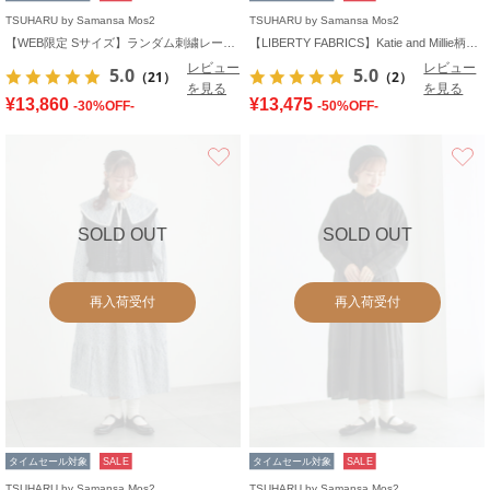
TSUHARU by Samansa Mos2
TSUHARU by Samansa Mos2
【WEB限定 Sサイズ】ランダム刺繍レース切替ワンピース
【LIBERTY FABRICS】Katie and Millie柄襟付ワンピース
レビュー
レビュー
5.0
5.0
（21）
（2）
を見る
を見る
¥13,860
¥13,475
-30%OFF-
-50%OFF-
お気に入り
SOLD OUT
SOLD OUT
再入荷受付
再入荷受付
タイムセール対象
SALE
タイムセール対象
SALE
TSUHARU by Samansa Mos2
TSUHARU by Samansa Mos2