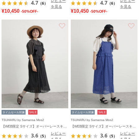
レビュー
レビュー
4.7
4.7
（6）
（6）
を見る
を見る
¥10,450
¥10,450
-50%OFF-
-50%OFF-
お気に入り
タイムセール対象
SALE
タイムセール対象
SALE
TSUHARU by Samansa Mos2
TSUHARU by Samansa Mos2
【WEB限定 Sサイズ】オーバーレースキャミワンピース
【WEB限定 Sサイズ】オーバーレースキャミワンピース
レビュー
レビュー
3.6
3.6
（5）
（5）