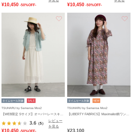
を見る
を見る
¥10,450
¥10,450
-50%OFF-
-50%OFF-
お気に入り
タイムセール対象
SALE
タイムセール対象
NEW
TSUHARU by Samansa Mos2
TSUHARU by Samansa Mos2
【WEB限定 Sサイズ】オーバーレースキャミワンピース
【LIBERTY FABRICS】Maximalist柄ワンピース
レビュー
3.6
（5）
を見る
¥10,450
¥23,100
-50%OFF-