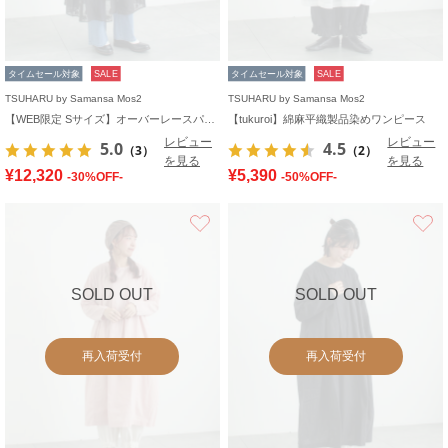
タイムセール対象
SALE
タイムセール対象
SALE
TSUHARU by Samansa Mos2
TSUHARU by Samansa Mos2
【WEB限定 Sサイズ】オーバーレースパッチワークワンピース
【tukuroi】綿麻平織製品染めワンピース
レビュー
レビュー
5.0
4.5
（3）
（2）
を見る
を見る
¥12,320
¥5,390
-30%OFF-
-50%OFF-
お気に入り
SOLD OUT
SOLD OUT
再入荷受付
再入荷受付