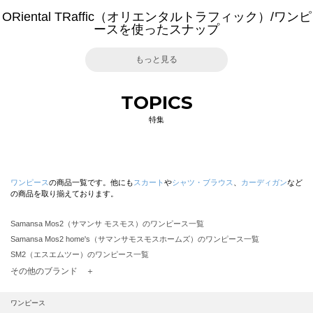
ORiental TRaffic（オリエンタルトラフィック）/ワンピ
ースを使ったスナップ
もっと見る
TOPICS
特集
ワンピース
の商品一覧です。他にも
スカート
や
シャツ・ブラウス
、
カーディガン
など
の商品を取り揃えております。
Samansa Mos2（サマンサ モスモス）のワンピース一覧
Samansa Mos2 home's（サマンサモスモスホームズ）のワンピース一覧
SM2（エスエムツー）のワンピース一覧
TSUHARU by Samansa Mos2（ツハルバイサマンサモスモス）のワンピース一覧
その他のブランド ＋
sm2rhythm（サマンサモスモス リズム）のワンピース一覧
Samansa Mos2 blue（サマンサモスモス ブルー）のワンピース一覧
ワンピース