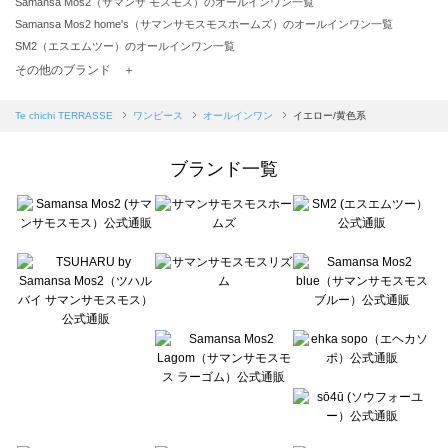
Samansa Mos2（サマンサ モスモス）のオールインワン一覧
Samansa Mos2 home's（サマンサモスモスホームズ）のオールインワン一覧
SM2（エスエムツー）のオールインワン一覧
TSUHARU by Samansa Mos2（ツハルバイサマンサモスモス）のオールインワン一覧
その他のブランド ＋
sm2rhythm（サマンサモスモス リズム）のオールインワン一覧
Samansa Mos2 blue（サマンサモスモス ブルー）のオールインワン一覧
Te chichi TERRASSE
ワンピース
オールインワン
イエロー/黄色系
Samansa Mos2 Lagom（サマンサモスモス ラーゴム）のオールインワン一覧
ehka sopo（エヘカソポ）のオールインワン一覧
ブランド一覧
sō4ū（ソウフォーユー）のオールインワン一覧
Te chichi（テチチ）のオールインワン一覧
Te chichi CLASSIC（テチチ クラシック）のオールインワン一覧
Te chichi TERRASSE（テチチ テラス）のオールインワン一覧
Lugnoncure（ルノンキュール）のオールインワン一覧
BETTY'S BLUE（べティーズブルー）のオールインワン一覧
Wpc.（ワールドパーティー）のオールインワン一覧