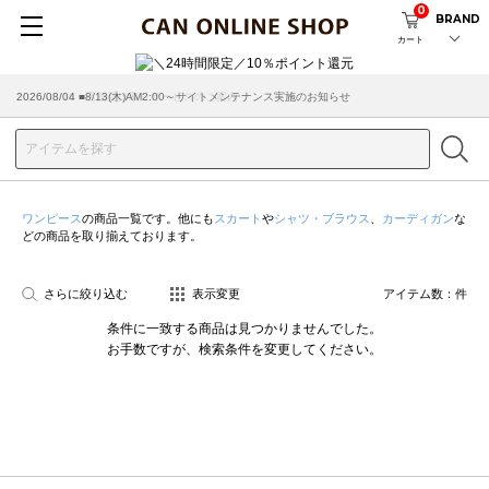
0
BRAND
カート
2026/08/04 ■8/13(木)AM2:00～サイトメンテナンス実施のお知らせ
2026/03/18 ■店舗受け取りサービスのご案内
ワンピース
の商品一覧です。他にも
スカート
や
シャツ・ブラウス
、
カーディガン
な
どの商品を取り揃えております。
さらに絞り込む
表示変更
アイテム数：
件
条件に一致する商品は見つかりませんでした。
お手数ですが、検索条件を変更してください。