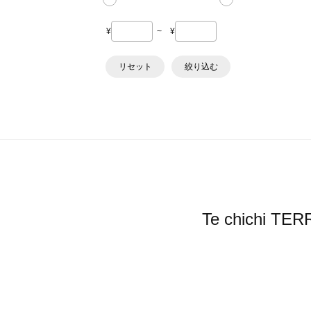
¥
~
¥
リセット
絞り込む
Te chich