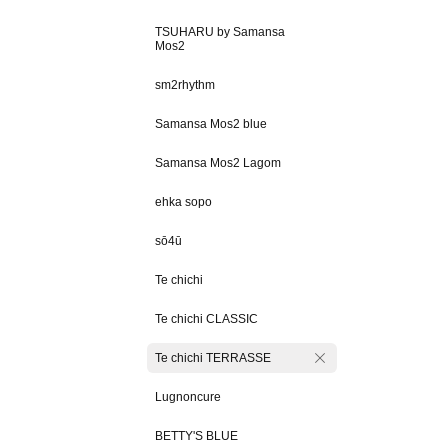
TSUHARU by Samansa
Mos2
sm2rhythm
Samansa Mos2 blue
Samansa Mos2 Lagom
ehka sopo
sō4ū
Te chichi
Te chichi CLASSIC
Te chichi TERRASSE
Lugnoncure
BETTY'S BLUE