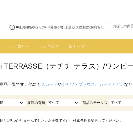
■8/13(木)AM2:00～サイトメンテナンス実施のお知らせ
カテゴリー
ランキング
スナップ
ichi TERRASSE（テチチ テラス）/ワンピ
商品一覧です。他にも
スカート
や
シャツ・ブラウス
、
カーディガン
など
順
すべて
すべて
在庫の有無
商品ステータス
商品は見つかりませんでした。お手数ですが、検索条件を変更してください。