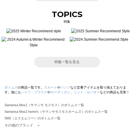
TOPICS
特集
特集一覧を見る
ボトムス
の商品一覧です。
スカート
や
パンツ
など定番アイテムを取り揃えておりま
す。他にも
シャツ・ブラウス
や
カーディガン
、
ニット・セーター
などの商品も充実！
Samansa Mos2（サマンサ モスモス）のボトムス一覧
Samansa Mos2 home's（サマンサモスモスホームズ）のボトムス一覧
SM2（エスエムツー）のボトムス一覧
TSUHARU by Samansa Mos2（ツハルバイサマンサモスモス）のボトムス一覧
その他のブランド ＋
sm2rhythm（サマンサモスモス リズム）のボトムス一覧