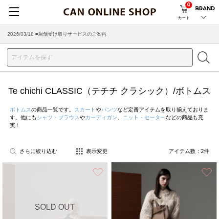
0
BRAND
カート
2026/03/18 ■店舗受け取りサービスのご案内
Te chichi CLASSIC（テチチ クラシック）/ボトムス
ボトムス
の商品一覧です。
スカート
や
パンツ
など定番アイテムを取り揃えておりま
す。他にも
シャツ・ブラウス
や
カーディガン
、
ニット・セーター
などの商品も充
実！
さらに絞り込む
表示変更
アイテム数：
2
件
お気に入り
SOLD OUT