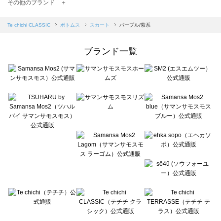
TSUHARU by Samansa Mos2（ツハルバイサマンサモスモス）のスカート一覧
その他のブランド ＋
sm2rhythm（サマンサモスモス リズム）のスカート一覧
Samansa Mos2 blue（サマンサモスモス ブルー）のスカート一覧
Te chichi CLASSIC
ボトムス
スカート
パープル/紫系
Samansa Mos2 Lagom（サマンサモスモス ラーゴム）のスカート一覧
ehka sopo（エヘカソポ）のスカート一覧
ブランド一覧
sō4ū（ソウフォーユー）のスカート一覧
Te chichi（テチチ）のスカート一覧
Te chichi CLASSIC（テチチ クラシック）のスカート一覧
Te chichi TERRASSE（テチチ テラス）のスカート一覧
Lugnoncure（ルノンキュール）のスカート一覧
BETTY'S BLUE（べティーズブルー）のスカート一覧
Wpc.（ワールドパーティー）のスカート一覧