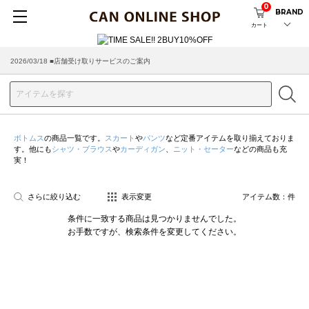
0
BRAND
カート
2026/03/18 ■店舗受け取りサービスのご案内
ボトムス
の商品一覧です。
スカート
や
パンツ
など定番アイテムを取り揃えておりま
す。他にも
シャツ・ブラウス
や
カーディガン
、
ニット・セーター
などの商品も充
実！
さらに絞り込む
表示変更
アイテム数：
件
条件に一致する商品は見つかりませんでした。
お手数ですが、検索条件を変更してください。