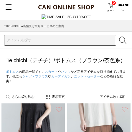
0
BRAND
カート
2026/08/04 ■8/13(木)AM2:00～サイトメンテナンス実施のお知らせ
2026/03/18 ■店舗受け取りサービスのご案内
Te chichi（テチチ）/ボトムス（ブラウン/茶色系）
ボトムス
の商品一覧です。
スカート
や
パンツ
など定番アイテムを取り揃えておりま
す。他にも
シャツ・ブラウス
や
カーディガン
、
ニット・セーター
などの商品も充
実！
さらに絞り込む
表示変更
アイテム数：
13
件
お気に入り