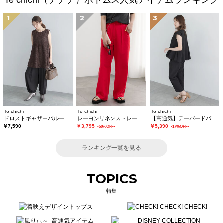
Te chichi（テチチ）ボトムス人気アイテムランキング
1
2
3
Te chichi
Te chichi
Te chichi
ドロストギャザーバルーンパンツ
レーヨンリネンストレートパンツ
【高通気】テーパードパンツ（セットアップ可）
￥7,590
￥3,795
￥5,390
-50%OFF-
-17%OFF-
ランキング一覧を見る
TOPICS
特集