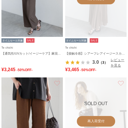
タイムセール対象
SALE
タイムセール対象
SALE
Te chichi
Te chichi
【通気性/UVカット/イージーケア】麻混プリペライージーワイドパンツ(セットアップ可)
【接触冷感】シアーフレアイージースカート
レビュー
3.0
（3）
を見る
¥3,245
¥3,465
-50%OFF-
-50%OFF-
お気に入り
SOLD OUT
再入荷受付