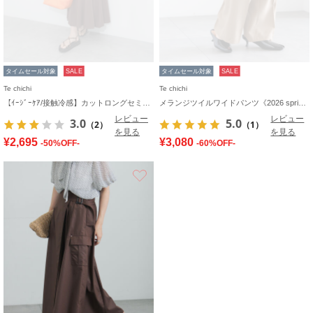
タイムセール対象
SALE
タイムセール対象
SALE
Te chichi
Te chichi
【ｲｰｼﾞｰｹｱ/接触冷感】カットロングセミフレアスカート
メランジツイルワイドパンツ《2026 spring catalog item》
レビュー
レビュー
3.0
5.0
（2）
（1）
を見る
を見る
¥2,695
¥3,080
-50%OFF-
-60%OFF-
お気に入り