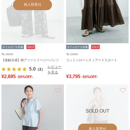
再入荷受付
タイムセール対象
SALE
タイムセール対象
SALE
Te chichi
Te chichi
【接触冷感】柄アソートイージーパンツ
コットンローンティアードスカート
レビュー
5.0
（2）
を見る
¥2,695
¥3,795
-50%OFF-
-50%OFF-
お気に入り
SOLD OUT
再入荷受付