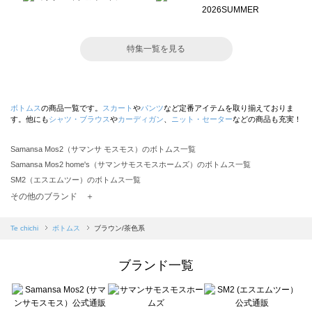
特集一覧を見る
ボトムス
の商品一覧です。
スカート
や
パンツ
など定番アイテムを取り揃えておりま
す。他にも
シャツ・ブラウス
や
カーディガン
、
ニット・セーター
などの商品も充実！
Samansa Mos2（サマンサ モスモス）のボトムス一覧
Samansa Mos2 home's（サマンサモスモスホームズ）のボトムス一覧
SM2（エスエムツー）のボトムス一覧
TSUHARU by Samansa Mos2（ツハルバイサマンサモスモス）のボトムス一覧
その他のブランド ＋
sm2rhythm（サマンサモスモス リズム）のボトムス一覧
Samansa Mos2 blue（サマンサモスモス ブルー）のボトムス一覧
Te chichi
ボトムス
ブラウン/茶色系
Samansa Mos2 Lagom（サマンサモスモス ラーゴム）のボトムス一覧
ehka sopo（エヘカソポ）のボトムス一覧
ブランド一覧
sō4ū（ソウフォーユー）のボトムス一覧
Te chichi（テチチ）のボトムス一覧
Te chichi CLASSIC（テチチ クラシック）のボトムス一覧