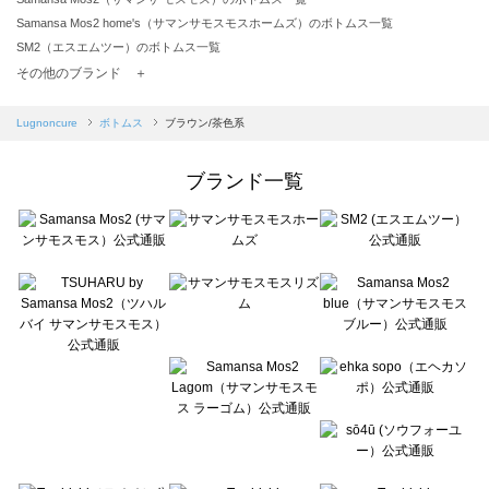
Samansa Mos2 home's（サマンサモスモスホームズ）のボトムス一覧
SM2（エスエムツー）のボトムス一覧
TSUHARU by Samansa Mos2（ツハルバイサマンサモスモス）のボトムス一覧
その他のブランド ＋
sm2rhythm（サマンサモスモス リズム）のボトムス一覧
Samansa Mos2 blue（サマンサモスモス ブルー）のボトムス一覧
Lugnoncure
ボトムス
ブラウン/茶色系
Samansa Mos2 Lagom（サマンサモスモス ラーゴム）のボトムス一覧
ehka sopo（エヘカソポ）のボトムス一覧
ブランド一覧
sō4ū（ソウフォーユー）のボトムス一覧
Te chichi（テチチ）のボトムス一覧
Te chichi CLASSIC（テチチ クラシック）のボトムス一覧
Te chichi TERRASSE（テチチ テラス）のボトムス一覧
Lugnoncure（ルノンキュール）のボトムス一覧
BETTY'S BLUE（べティーズブルー）のボトムス一覧
Wpc.（ワールドパーティー）のボトムス一覧