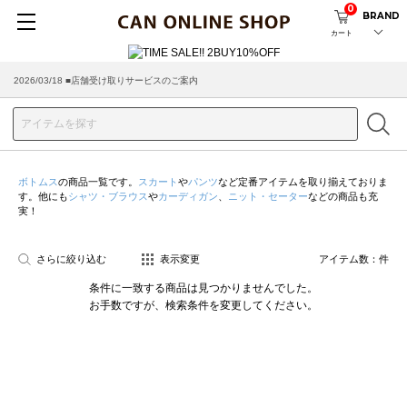
0
BRAND
カート
2026/03/18 ■店舗受け取りサービスのご案内
ボトムス
の商品一覧です。
スカート
や
パンツ
など定番アイテムを取り揃えておりま
す。他にも
シャツ・ブラウス
や
カーディガン
、
ニット・セーター
などの商品も充
実！
さらに絞り込む
表示変更
アイテム数：
件
条件に一致する商品は見つかりませんでした。
お手数ですが、検索条件を変更してください。