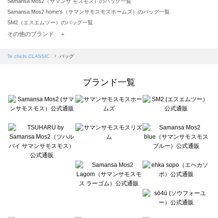
Samansa Mos2（サマンサ モスモス）のバッグ一覧
Samansa Mos2 home's（サマンサモスモスホームズ）のバッグ一覧
SM2（エスエムツー）のバッグ一覧
TSUHARU by Samansa Mos2（ツハルバイサマンサモスモス）のバッグ一覧
その他のブランド ＋
sm2rhythm（サマンサモスモス リズム）のバッグ一覧
Samansa Mos2 blue（サマンサモスモス ブルー）のバッグ一覧
Te chichi CLASSIC
バッグ
Samansa Mos2 Lagom（サマンサモスモス ラーゴム）のバッグ一覧
ehka sopo（エヘカソポ）のバッグ一覧
ブランド一覧
sō4ū（ソウフォーユー）のバッグ一覧
Te chichi（テチチ）のバッグ一覧
Te chichi CLASSIC（テチチ クラシック）のバッグ一覧
Te chichi TERRASSE（テチチ テラス）のバッグ一覧
Lugnoncure（ルノンキュール）のバッグ一覧
BETTY'S BLUE（べティーズブルー）のバッグ一覧
Wpc.（ワールドパーティー）のバッグ一覧