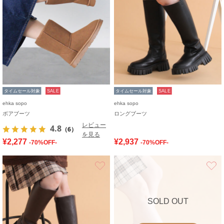
タイムセール対象
SALE
タイムセール対象
SALE
ehka sopo
ehka sopo
ボアブーツ
ロングブーツ
レビュー
4.8
（6）
を見る
¥2,277
¥2,937
-70%OFF-
-70%OFF-
お気に入り
SOLD OUT