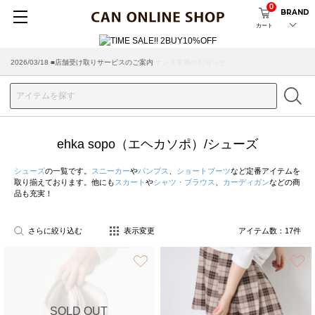
0
BRAND
カート
2026/08/04 ■8/13(木)AM2:00～サイトメンテナンス実施のお知らせ
ehka sopo（エヘカソポ）/シューズ
シューズ
の一覧です。
スニーカー
や
パンプス
、
ショートブーツ
など定番アイテムを
取り揃えております。他にも
スカート
や
シャツ・ブラウス
、
カーディガン
などの商
品も充実！
さらに絞り込む
表示変更
アイテム数：
17
件
お気に入り
SOLD OUT