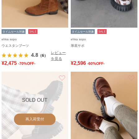
タイムセール対象
SALE
タイムセール対象
SALE
ehka sopo
ehka sopo
ウエスタンブーツ
厚底サボ
レビュー
4.8
（6）
を見る
¥2,475
¥2,596
-70%OFF-
-60%OFF-
お気に入り
SOLD OUT
再入荷受付