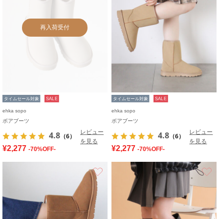
再入荷受付
タイムセール対象
SALE
タイムセール対象
SALE
ehka sopo
ehka sopo
ボアブーツ
ボアブーツ
レビュー
レビュー
4.8
4.8
（6）
（6）
を見る
を見る
¥2,277
¥2,277
-70%OFF-
-70%OFF-
お気に入り