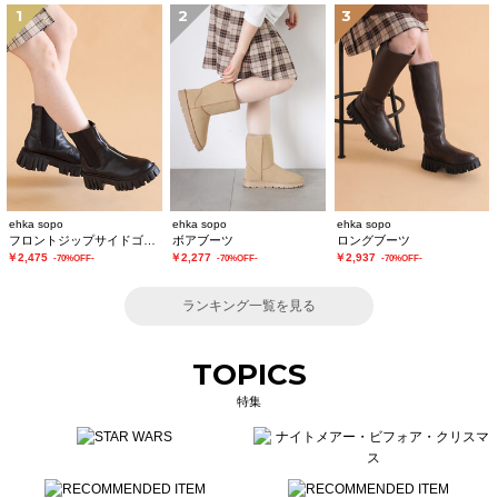
1
2
3
ehka sopo
ehka sopo
ehka sopo
フロントジップサイドゴアブーツ
ボアブーツ
ロングブーツ
￥2,475
￥2,277
￥2,937
-70%OFF-
-70%OFF-
-70%OFF-
ランキング一覧を見る
TOPICS
特集