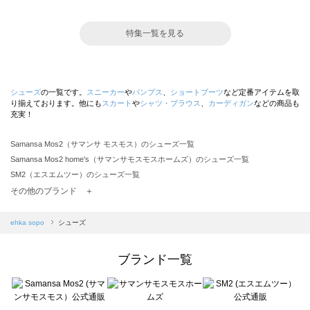
特集一覧を見る
シューズ
の一覧です。
スニーカー
や
パンプス
、
ショートブーツ
など定番アイテムを取
り揃えております。他にも
スカート
や
シャツ・ブラウス
、
カーディガン
などの商品も
充実！
Samansa Mos2（サマンサ モスモス）のシューズ一覧
Samansa Mos2 home's（サマンサモスモスホームズ）のシューズ一覧
SM2（エスエムツー）のシューズ一覧
TSUHARU by Samansa Mos2（ツハルバイサマンサモスモス）のシューズ一覧
その他のブランド ＋
sm2rhythm（サマンサモスモス リズム）のシューズ一覧
Samansa Mos2 blue（サマンサモスモス ブルー）のシューズ一覧
ehka sopo
シューズ
Samansa Mos2 Lagom（サマンサモスモス ラーゴム）のシューズ一覧
ehka sopo（エヘカソポ）のシューズ一覧
ブランド一覧
sō4ū（ソウフォーユー）のシューズ一覧
Te chichi（テチチ）のシューズ一覧
Te chichi CLASSIC（テチチ クラシック）のシューズ一覧