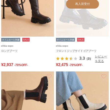
再入荷受付
タイムセール対象
SALE
タイムセール対象
SALE
ehka sopo
ehka sopo
ロングブーツ
フロントジップサイドゴアブーツ
レビュー
3.3
（3）
を見る
¥2,937
¥2,475
-70%OFF-
-70%OFF-
お気に入り