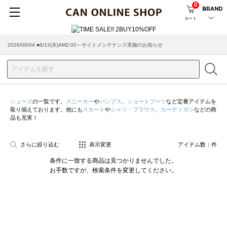
0
BRAND
カート
2026/08/04 ■8/13(木)AM2:00～サイトメンテナンス実施のお知らせ
シューズ
の一覧です。
スニーカー
や
パンプス
、
ショートブーツ
など定番アイテムを
取り揃えております。他にも
スカート
や
シャツ・ブラウス
、
カーディガン
などの商
品も充実！
さらに絞り込む
表示変更
アイテム数：
件
条件に一致する商品は見つかりませんでした。
お手数ですが、検索条件を変更してください。