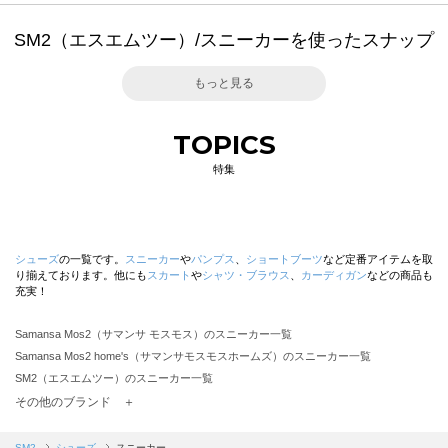
SM2（エスエムツー）/スニーカーを使ったスナップ
もっと見る
TOPICS
特集
シューズ
の一覧です。
スニーカー
や
パンプス
、
ショートブーツ
など定番アイテムを取
り揃えております。他にも
スカート
や
シャツ・ブラウス
、
カーディガン
などの商品も
充実！
Samansa Mos2（サマンサ モスモス）のスニーカー一覧
Samansa Mos2 home's（サマンサモスモスホームズ）のスニーカー一覧
SM2（エスエムツー）のスニーカー一覧
TSUHARU by Samansa Mos2（ツハルバイサマンサモスモス）のスニーカー一覧
その他のブランド ＋
sm2rhythm（サマンサモスモス リズム）のスニーカー一覧
Samansa Mos2 blue（サマンサモスモス ブルー）のスニーカー一覧
SM2
シューズ
スニーカー