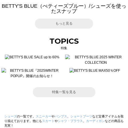
BETTY'S BLUE（べティーズブルー）/シューズを使っ
たスナップ
もっと見る
TOPICS
特集
特集一覧を見る
シューズ
の一覧です。
スニーカー
や
パンプス
、
ショートブーツ
など定番アイテムを取
り揃えております。他にも
スカート
や
シャツ・ブラウス
、
カーディガン
などの商品も
充実！