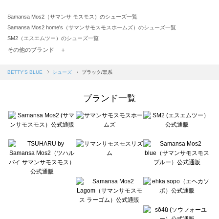
Samansa Mos2（サマンサ モスモス）のシューズ一覧
Samansa Mos2 home's（サマンサモスモスホームズ）のシューズ一覧
SM2（エスエムツー）のシューズ一覧
TSUHARU by Samansa Mos2（ツハルバイサマンサモスモス）のシューズ一覧
その他のブランド ＋
sm2rhythm（サマンサモスモス リズム）のシューズ一覧
Samansa Mos2 blue（サマンサモスモス ブルー）のシューズ一覧
BETTY'S BLUE
シューズ
ブラック/黒系
Samansa Mos2 Lagom（サマンサモスモス ラーゴム）のシューズ一覧
ehka sopo（エヘカソポ）のシューズ一覧
ブランド一覧
sō4ū（ソウフォーユー）のシューズ一覧
Te chichi（テチチ）のシューズ一覧
Te chichi CLASSIC（テチチ クラシック）のシューズ一覧
Te chichi TERRASSE（テチチ テラス）のシューズ一覧
Lugnoncure（ルノンキュール）のシューズ一覧
BETTY'S BLUE（べティーズブルー）のシューズ一覧
Wpc.（ワールドパーティー）のシューズ一覧