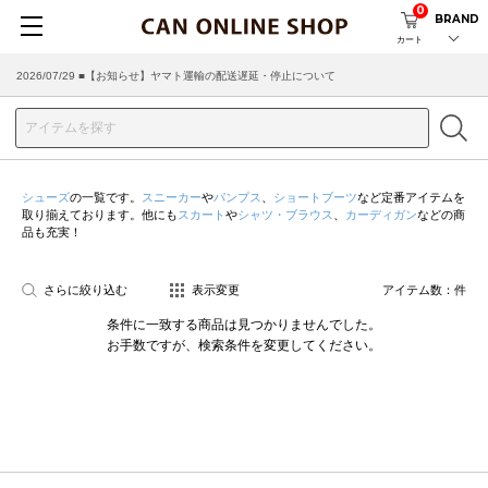
0
BRAND
カート
2026/07/29 ■【お知らせ】ヤマト運輸の配送遅延・停止について
シューズ
の一覧です。
スニーカー
や
パンプス
、
ショートブーツ
など定番アイテムを
取り揃えております。他にも
スカート
や
シャツ・ブラウス
、
カーディガン
などの商
品も充実！
さらに絞り込む
表示変更
アイテム数：
件
条件に一致する商品は見つかりませんでした。
お手数ですが、検索条件を変更してください。