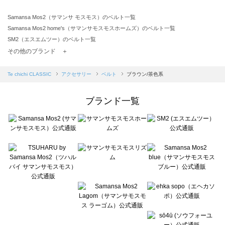
Samansa Mos2（サマンサ モスモス）のベルト一覧
Samansa Mos2 home's（サマンサモスモスホームズ）のベルト一覧
SM2（エスエムツー）のベルト一覧
TSUHARU by Samansa Mos2（ツハルバイサマンサモスモス）のベルト一覧
その他のブランド ＋
sm2rhythm（サマンサモスモス リズム）のベルト一覧
Samansa Mos2 blue（サマンサモスモス ブルー）のベルト一覧
Te chichi CLASSIC
アクセサリー
ベルト
ブラウン/茶色系
Samansa Mos2 Lagom（サマンサモスモス ラーゴム）のベルト一覧
ehka sopo（エヘカソポ）のベルト一覧
ブランド一覧
sō4ū（ソウフォーユー）のベルト一覧
Te chichi（テチチ）のベルト一覧
Te chichi CLASSIC（テチチ クラシック）のベルト一覧
Te chichi TERRASSE（テチチ テラス）のベルト一覧
Lugnoncure（ルノンキュール）のベルト一覧
BETTY'S BLUE（べティーズブルー）のベルト一覧
Wpc.（ワールドパーティー）のベルト一覧