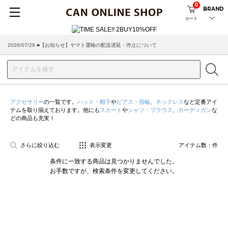
0
BRAND
カート
2026/07/29 ■【お知らせ】ヤマト運輸の配送遅延・停止について
アクセサリー
の一覧です。
ハット・帽子
や
ピアス・指輪
、
ネックレス
など定番アイ
テムを取り揃えております。他にも
スカート
や
シャツ・ブラウス
、
カーディガン
な
どの商品も充実！
さらに絞り込む
表示変更
アイテム数：
件
条件に一致する商品は見つかりませんでした。
お手数ですが、検索条件を変更してください。