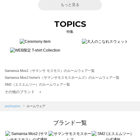
もっと見る
TOPICS
特集
Samansa Mos2（サマンサ モスモス）のルームウェア一覧
Samansa Mos2 home's（サマンサモスモスホームズ）のルームウェア一覧
SM2（エスエムツー）のルームウェア一覧
TSUHARU by Samansa Mos2（ツハルバイサマンサモスモス）のルームウェア一覧
その他のブランド ＋
sm2rhythm（サマンサモスモス リズム）のルームウェア一覧
Samansa Mos2 blue（サマンサモスモス ブルー）のルームウェア一覧
sm2rhythm
ルームウェア
Samansa Mos2 Lagom（サマンサモスモス ラーゴム）のルームウェア一覧
ehka sopo（エヘカソポ）のルームウェア一覧
ブランド一覧
sō4ū（ソウフォーユー）のルームウェア一覧
Te chichi（テチチ）のルームウェア一覧
Te chichi CLASSIC（テチチ クラシック）のルームウェア一覧