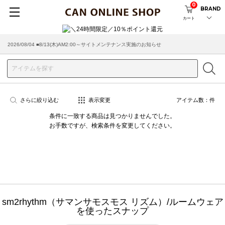
0
BRAND
カート
2026/08/04 ■8/13(木)AM2:00～サイトメンテナンス実施のお知らせ
2026/03/18 ■店舗受け取りサービスのご案内
さらに絞り込む
表示変更
アイテム数：
件
条件に一致する商品は見つかりませんでした。
お手数ですが、検索条件を変更してください。
sm2rhythm（サマンサモスモス リズム）/ルームウェア
を使ったスナップ