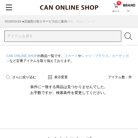
0
BRAND
カート
2026/07/29 ■【お知らせ】ヤマト運輸の配送遅延・停止について
2026/03/18 ■店舗受け取りサービスのご案内
CAN ONLINE SHOP
の商品一覧です。
スカート
や
シャツ・ブラウス
、
カーディガ
ン
など定番アイテムを取り揃えております。
さらに絞り込む
表示変更
アイテム数：
件
条件に一致する商品は見つかりませんでした。
お手数ですが、検索条件を変更してください。