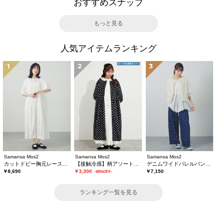
おすすめスナップ
もっと見る
人気アイテムランキング
1
2
3
Samansa Mos2
Samansa Mos2
Samansa Mos2
カットドビー胸元レースワンピース
【接触冷感】柄アソートワンピース《限定カラーあり》
デニムワイドバレルパンツ〈WEB限定SS・XLサイズ〉
￥8,690
￥3,300
￥7,150
-60%OFF-
ランキング一覧を見る