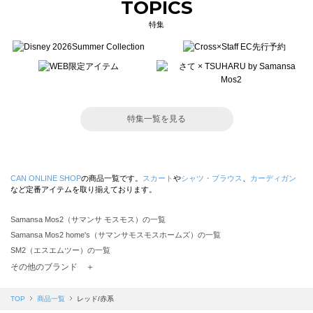
TOPICS
特集
特集一覧を見る
CAN ONLINE SHOP
の商品一覧です。
スカート
や
シャツ・ブラウス
、
カーディガン
など定番アイテムを取り揃えております。
Samansa Mos2（サマンサ モスモス）の一覧
Samansa Mos2 home's（サマンサモスモスホームズ）の一覧
SM2（エスエムツー）の一覧
TSUHARU by Samansa Mos2（ツハルバイサマンサモスモス）の一覧
その他のブランド ＋
sm2rhythm（サマンサモスモス リズム）の一覧
Samansa Mos2 blue（サマンサモスモス ブルー）の一覧
TOP
商品一覧
レッド/赤系
Samansa Mos2 Lagom（サマンサモスモス ラーゴム）の一覧