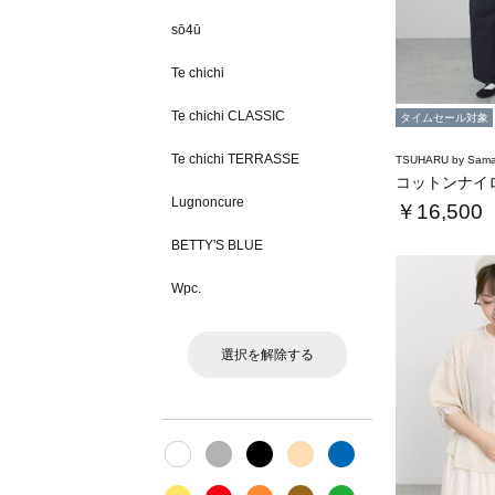
sō4ū
Te chichi
Te chichi CLASSIC
タイムセール対象
Te chichi TERRASSE
TSUHARU by Sama
Lugnoncure
￥16,500
BETTY'S BLUE
Wpc.
選択を解除する