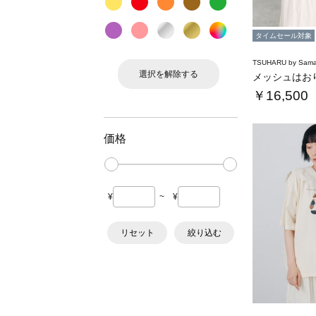
タイムセール対象
TSUHARU by Sama
選択を解除する
￥16,500
価格
¥
~
¥
リセット
絞り込む