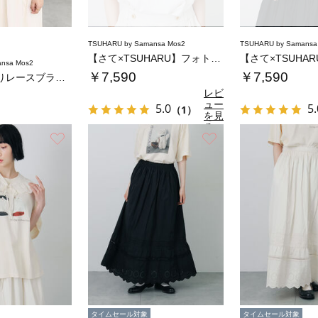
TSUHARU by Samansa Mos2
TSUHARU by Samansa
【さて×TSUHARU】フォト柄プリントTシ…
nsa Mos2
￥7,590
￥7,590
メッシュはおりレースブラウス
レビ
ュー
5.0
5.
（1）
を見
る
お気に入り
お気に入り
タイムセール対象
タイムセール対象