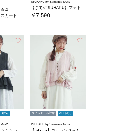
TSUHARU by Samansa Mos2
【さて×TSUHARU】フォト柄プリントバッ…
 Mos2
￥7,590
ースカート
お気に入り
お気に入り
EB限定
タイムセール対象
WEB限定
 Mos2
TSUHARU by Samansa Mos2
【tukuroi】コットンジャカード製品染め…
【tukuroi】コットンジャカード製品染め…