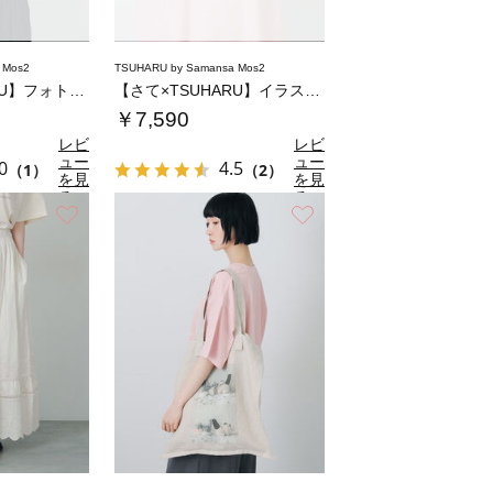
 Mos2
TSUHARU by Samansa Mos2
【さて×TSUHARU】フォト柄プリントTシ…
【さて×TSUHARU】イラスト柄プリントT…
￥7,590
レビ
レビ
ュー
ュー
0
4.5
（1）
（2）
を見
を見
る
る
お気に入り
お気に入り