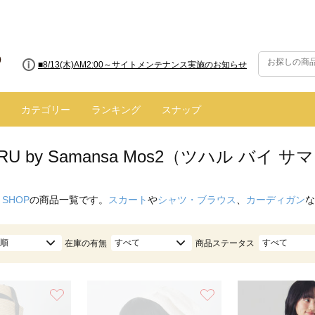
■8/13(木)AM2:00～サイトメンテナンス実施のお知らせ
■【お知らせ】ヤマト運輸の配送遅延・停止について
カテゴリー
ランキング
スナップ
ARU by Samansa Mos2（ツハル バイ
 SHOP
の商品一覧です。
スカート
や
シャツ・ブラウス
、
カーディガン
な
順
すべて
すべて
在庫の有無
商品ステータス
お気に入り
お気に入り