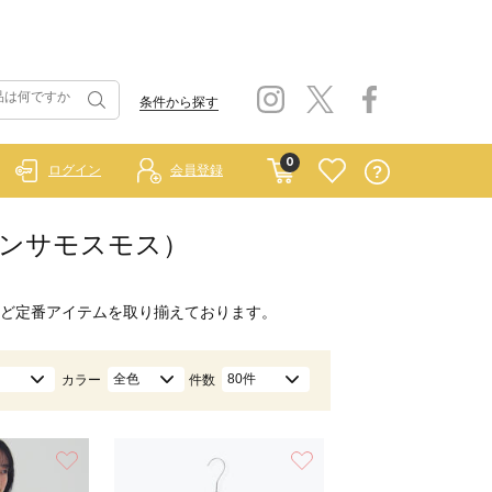
条件から探す
0
ログイン
会員登録
 サマンサモスモス）
ど定番アイテムを取り揃えております。
全色
80件
カラー
件数
お気に入り
お気に入り