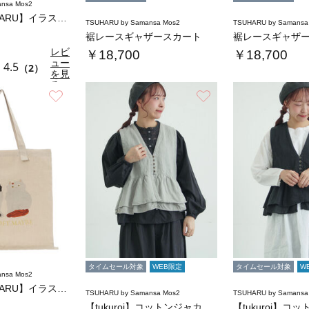
nsa Mos2
【さて×TSUHARU】イラスト柄プリントT…
TSUHARU by Samansa Mos2
TSUHARU by Samansa
裾レースギャザースカート
裾レースギャザ
レビ
￥18,700
￥18,700
ュー
4.5
（2）
を見
る
お気に入り
お気に入り
タイムセール対象
WEB限定
タイムセール対象
W
nsa Mos2
【さて×TSUHARU】イラストプリントバッ…
TSUHARU by Samansa Mos2
TSUHARU by Samansa
【tukuroi】コットンジャカード製品染め…