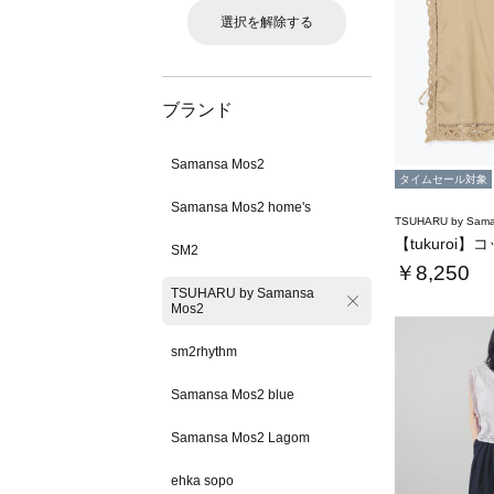
選択を解除する
ブランド
Samansa Mos2
タイムセール対象
Samansa Mos2 home's
TSUHARU by Sama
SM2
￥8,250
TSUHARU by Samansa
Mos2
sm2rhythm
Samansa Mos2 blue
Samansa Mos2 Lagom
ehka sopo