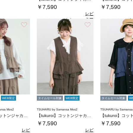
￥7,590
￥7,590
レビ
ュー
4.4
4.
（9）
を見
お気に入り
お気に入り
る
WEB限定
タイムセール対象
WEB限定
タイムセール対象
W
nsa Mos2
TSUHARU by Samansa Mos2
TSUHARU by Samansa
【tukuroi】コットンジャカード製品染め…
【tukuroi】コットンジャカード製品染め…
￥7,590
￥7,590
レビ
レビ