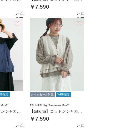
￥7,590
レビ
レビ
ュー
ュー
4
4.4
（9）
（9）
を見
を見
お気に入り
お気に入り
る
る
EB限定
タイムセール対象
WEB限定
 Mos2
TSUHARU by Samansa Mos2
【tukuroi】コットンジャカード製品染め…
【tukuroi】コットンジャカード製品染め…
￥7,590
レビ
レビ