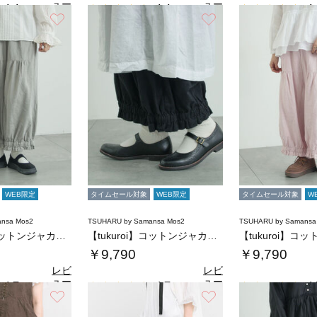
ュー
ュー
4.4
4.4
4.
（9）
（9）
を見
を見
お気に入り
お気に入り
る
る
WEB限定
タイムセール対象
WEB限定
タイムセール対象
W
nsa Mos2
TSUHARU by Samansa Mos2
TSUHARU by Samansa
【tukuroi】コットンジャカード製品染め…
【tukuroi】コットンジャカード製品染め…
￥9,790
￥9,790
レビ
レビ
ュー
ュー
4.7
4.7
4.
（6）
（6）
を見
を見
お気に入り
お気に入り
る
る