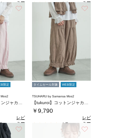
ュー
ュー
4
4.4
（9）
（9）
を見
を見
お気に入り
お気に入り
る
る
EB限定
タイムセール対象
WEB限定
 Mos2
TSUHARU by Samansa Mos2
【tukuroi】コットンジャカード製品染め…
【tukuroi】コットンジャカード製品染め…
￥9,790
レビ
レビ
ュー
ュー
7
4.7
（6）
（6）
を見
を見
お気に入り
お気に入り
る
る