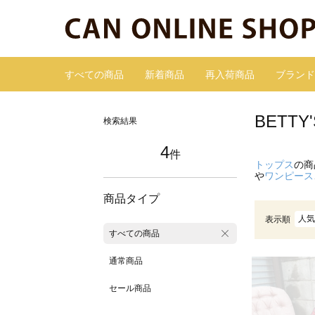
すべての商品
新着商品
再入荷商品
ブランド
BETT
検索結果
4
件
トップス
の商
や
ワンピース
商品タイプ
人気
表示順
すべての商品
通常商品
セール商品