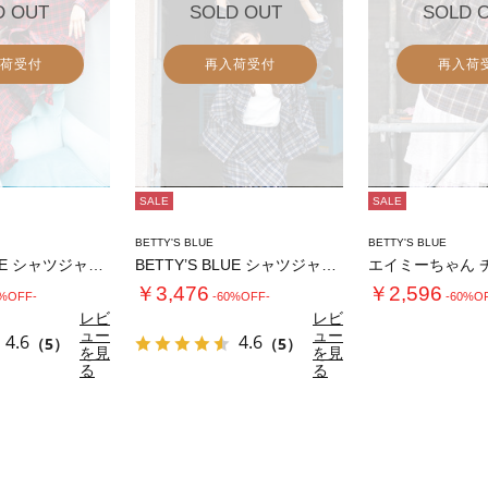
D OUT
SOLD OUT
SOLD 
荷受付
再入荷受付
再入荷
SALE
SALE
BETTY'S BLUE
BETTY'S BLUE
BETTY’S BLUE シャツジャケット
BETTY’S BLUE シャツジャケット
￥3,476
￥2,596
0%OFF-
-60%OFF-
-60%O
レビ
レビ
ュー
ュー
4.6
4.6
（5）
（5）
を見
を見
る
る