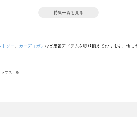
特集一覧を見る
ットソー
、
カーディガン
など定番アイテムを取り揃えております。他に
のトップス一覧
モスモス）のトップス一覧
ップス一覧
のトップス一覧