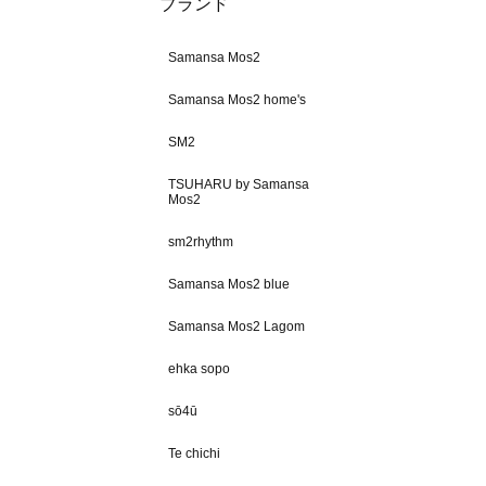
ブランド
Samansa Mos2
Samansa Mos2 home's
SM2
TSUHARU by Samansa
Mos2
sm2rhythm
Samansa Mos2 blue
Samansa Mos2 Lagom
ehka sopo
sō4ū
Te chichi