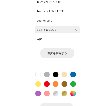
Te chichi CLASSIC
Te chichi TERRASSE
Lugnoncure
BETTY'S BLUE
Wpc.
選択を解除する