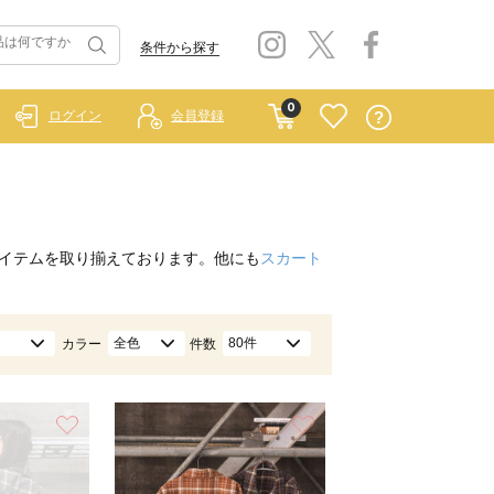
条件から探す
0
ログイン
会員登録
イテムを取り揃えております。他にも
スカート
全色
80件
カラー
件数
お気に入り
お気に入り