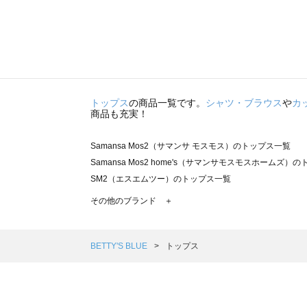
トップス
の商品一覧です。
シャツ・ブラウス
や
カ
商品も充実！
Samansa Mos2（サマンサ モスモス）のトップス一覧
Samansa Mos2 home's（サマンサモスモスホームズ）
SM2（エスエムツー）のトップス一覧
TSUHARU by Samansa Mos2（ツハルバイサマンサ
その他のブランド ＋
sm2rhythm（サマンサモスモス リズム）のトップス一覧
Samansa Mos2 blue（サマンサモスモス ブルー）のト
Samansa Mos2 Lagom（サマンサモスモス ラーゴム）
BETTY'S BLUE
トップス
ehka sopo（エヘカソポ）のトップス一覧
sō4ū（ソウフォーユー）のトップス一覧
Te chichi（テチチ）のトップス一覧