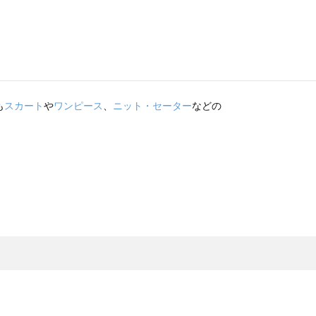
も
スカート
や
ワンピース
、
ニット・セーター
などの