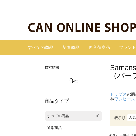
すべての商品
新着商品
再入荷商品
ブランド
Sama
検索結果
（パー
0
件
トップス
の商
や
ワンピース
商品タイプ
すべての商品
人気
表示順
通常商品