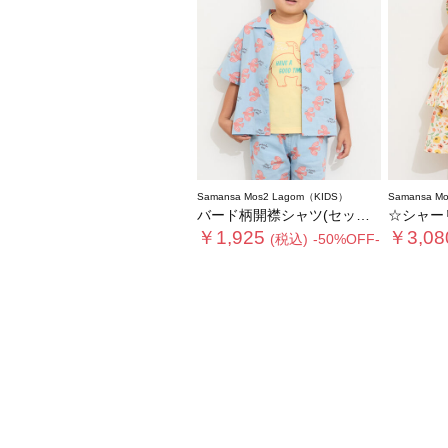
Samansa Mos2 Lagom（KIDS）
Samansa M
バード柄開襟シャツ(セットアップ可)
☆シャーリング
￥1,925
￥3,08
(税込)
-50%OFF-