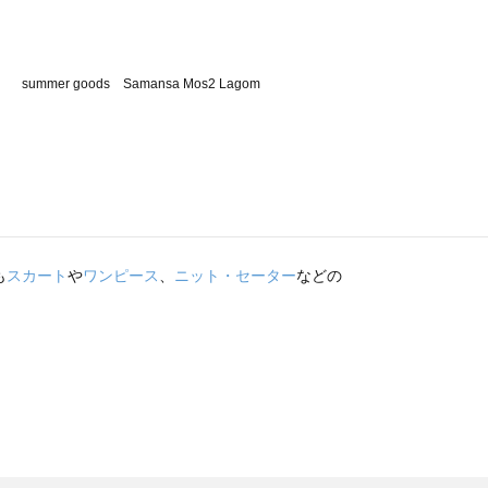
も
スカート
や
ワンピース
、
ニット・セーター
などの