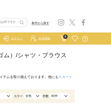
条件から探す
0
ログイン
会員登録
 ラーゴム）/シャツ・ブラウス
イテムを取り揃えております。他にも
スカート
全色
80件
カラー
件数