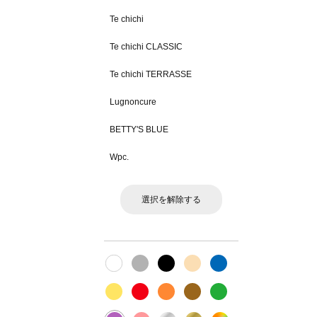
Te chichi
Te chichi CLASSIC
Te chichi TERRASSE
Lugnoncure
BETTY'S BLUE
Wpc.
選択を解除する