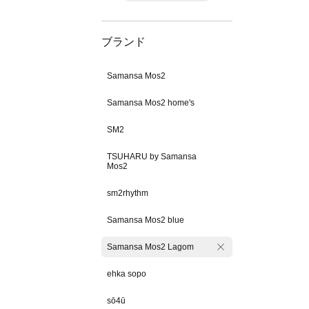
ブランド
Samansa Mos2
Samansa Mos2 home's
SM2
TSUHARU by Samansa
Mos2
sm2rhythm
Samansa Mos2 blue
Samansa Mos2 Lagom
ehka sopo
sō4ū