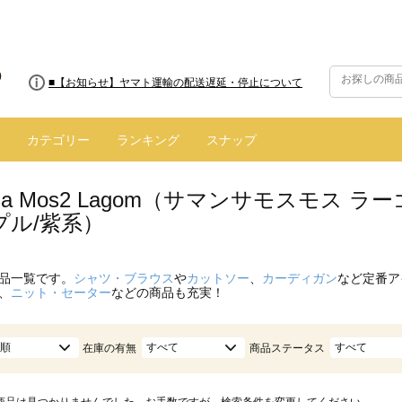
■【お知らせ】ヤマト運輸の配送遅延・停止について
カテゴリー
ランキング
スナップ
nsa Mos2 Lagom（サマンサモスモス
プル/紫系）
品一覧です。
シャツ・ブラウス
や
カットソー
、
カーディガン
など定番ア
、
ニット・セーター
などの商品も充実！
順
すべて
すべて
在庫の有無
商品ステータス