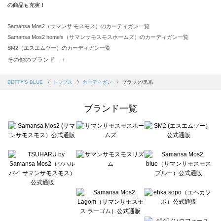
の商品も充実！
Samansa Mos2（サマンサ モスモス）のカーディガン一覧
Samansa Mos2 home's（サマンサモスモスホームズ）のカーディガン一覧
SM2（エスエムツー）のカーディガン一覧
TSUHARU by Samansa Mos2（ツハルバイサマンサモスモス）のカーディガン一覧
その他のブランド ＋
sm2rhythm（サマンサモスモス リズム）のカーディガン一覧
Samansa Mos2 blue（サマンサモスモス ブルー）のカーディガン一覧
BETTY'S BLUE
トップス
カーディガン
ブラック/黒系
Samansa Mos2 Lagom（サマンサモスモス ラーゴム）のカーディガン一覧
ehka sopo（エヘカソポ）のカーディガン一覧
ブランド一覧
sō4ū（ソウフォーユー）のカーディガン一覧
Te chichi（テチチ）のカーディガン一覧
Te chichi CLASSIC（テチチ クラシック）のカーディガン一覧
Te chichi TERRASSE（テチチ テラス）のカーディガン一覧
Lugnoncure（ルノンキュール）のカーディガン一覧
BETTY'S BLUE（べティーズブルー）のカーディガン一覧
Wpc.（ワールドパーティー）のカーディガン一覧