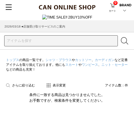
0
BRAND
カート
2026/03/18 ■店舗受け取りサービスのご案内
トップス
の商品一覧です。
シャツ・ブラウス
や
カットソー
、
カーディガン
など定番
アイテムを取り揃えております。他にも
スカート
や
ワンピース
、
ニット・セーター
などの商品も充実！
さらに絞り込む
表示変更
アイテム数：
件
条件に一致する商品は見つかりませんでした。
お手数ですが、検索条件を変更してください。