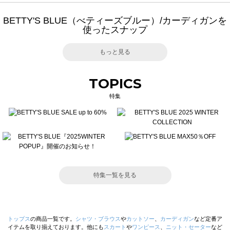
BETTY'S BLUE（べティーズブルー）/カーディガンを
使ったスナップ
もっと見る
TOPICS
特集
特集一覧を見る
トップス
の商品一覧です。
シャツ・ブラウス
や
カットソー
、
カーディガン
など定番ア
イテムを取り揃えております。他にも
スカート
や
ワンピース
、
ニット・セーター
など