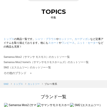
TOPICS
特集
トップス
の商品一覧です。
シャツ・ブラウス
や
カットソー
、
カーディガン
など定番ア
イテムを取り揃えております。他にも
スカート
や
ワンピース
、
ニット・セーター
など
の商品も充実！
Samansa Mos2（サマンサ モスモス）のカットソー一覧
Samansa Mos2 home's（サマンサモスモスホームズ）のカットソー一覧
SM2（エスエムツー）のカットソー一覧
TSUHARU by Samansa Mos2（ツハルバイサマンサモスモス）のカットソー一覧
その他のブランド ＋
sm2rhythm（サマンサモスモス リズム）のカットソー一覧
Samansa Mos2 blue（サマンサモスモス ブルー）のカットソー一覧
SM2
トップス
カットソー
ブルー/青系
Samansa Mos2 Lagom（サマンサモスモス ラーゴム）のカットソー一覧
ehka sopo（エヘカソポ）のカットソー一覧
ブランド一覧
sō4ū（ソウフォーユー）のカットソー一覧
Te chichi（テチチ）のカットソー一覧