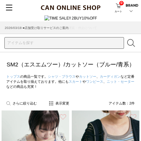
0
BRAND
カート
2026/03/18 ■店舗受け取りサービスのご案内
SM2（エスエムツー）/カットソー（ブルー/青系）
トップス
の商品一覧です。
シャツ・ブラウス
や
カットソー
、
カーディガン
など定番
アイテムを取り揃えております。他にも
スカート
や
ワンピース
、
ニット・セーター
などの商品も充実！
さらに絞り込む
表示変更
アイテム数：
2
件
お気に入り