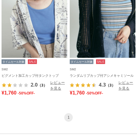
タイムセール対象
SALE
タイムセール対象
SALE
SM2
SM2
ピグメント加工カップ付タンクトップ
ランダムリブカップ付アシメキャミソール
レビュー
レビュー
2.0
4.3
（3）
（3）
を見る
を見る
¥1,760
¥1,760
-50%OFF-
-50%OFF-
1