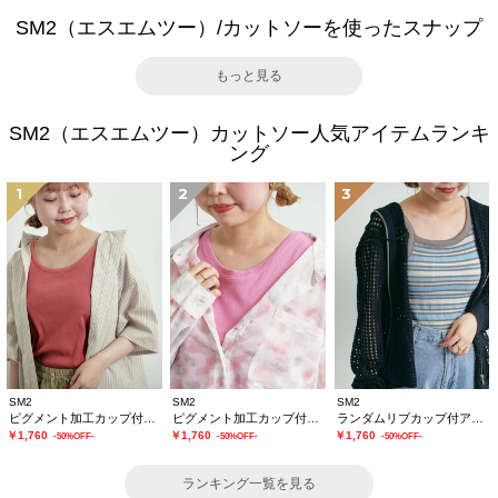
SM2（エスエムツー）/カットソーを使ったスナップ
もっと見る
SM2（エスエムツー）カットソー人気アイテムランキ
ング
1
2
3
SM2
SM2
SM2
ピグメント加工カップ付タンクトップ
ピグメント加工カップ付ノースリーブ
ランダムリブカップ付アシメキャミソール
￥1,760
￥1,760
￥1,760
-50%OFF-
-50%OFF-
-50%OFF-
ランキング一覧を見る