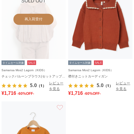
SOLD OUT
再入荷受付
タイムセール対象
SALE
タイムセール対象
SALE
Samansa Mos2 Lagom（KIDS）
Samansa Mos2 Lagom（KIDS）
チェックバルーンブラウス(セットアップ可)
襟付きニットカーディガン
レビュー
レビュー
5.0
5.0
（1）
（1）
を見る
を見る
¥1,716
¥1,716
-60%OFF-
-60%OFF-
お気に入り