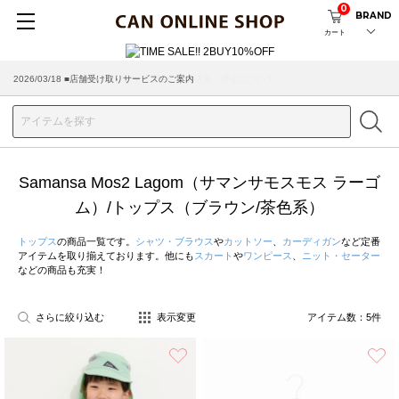
0
BRAND
カート
2026/03/18 ■店舗受け取りサービスのご案内
Samansa Mos2 Lagom（サマンサモスモス ラーゴ
ム）/トップス（ブラウン/茶色系）
トップス
の商品一覧です。
シャツ・ブラウス
や
カットソー
、
カーディガン
など定番
アイテムを取り揃えております。他にも
スカート
や
ワンピース
、
ニット・セーター
などの商品も充実！
さらに絞り込む
表示変更
アイテム数：
5
件
お気に入り