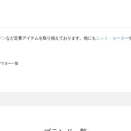
ゾン
など定番アイテムを取り揃えております。他にも
ニット・セーター
のアウター一覧
モスモス）のアウター一覧
ウター一覧
のアウター一覧