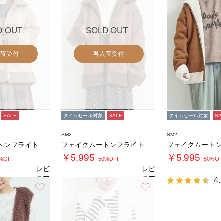
D OUT
SOLD OUT
荷受付
再入荷受付
SALE
タイムセール対象
SALE
タイムセール対象
S
SM2
SM2
フェイクムートンフライトジャケット
フェイクムートンフライトジャケット
￥5,995
￥5,995
0%OFF-
-50%OFF-
-50%O
レビ
レビ
ュー
ュー
4.3
4.3
4.
（8）
（8）
を見
を見
お気に入り
お気に入り
る
る