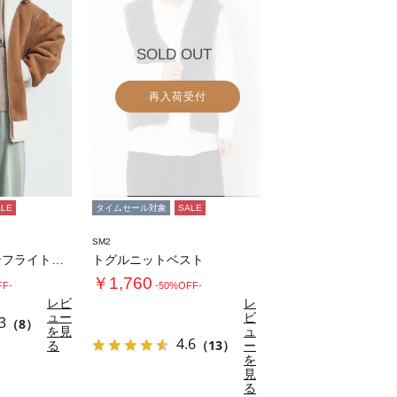
SOLD OUT
再入荷受付
ALE
タイムセール対象
SALE
SM2
フェイクムートンフライトジャケット
トグルニットベスト
￥1,760
FF-
-50%OFF-
レビ
レ
ュー
ビ
3
（8）
を見
ュ
4.6
る
（13）
ー
を
見
る