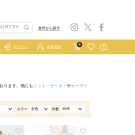
条件から探す
0
ログイン
会員登録
おります。他にも
ニット・セーター
や
カーディ
全色
80件
カラー
件数
お気に入り
お気に入り