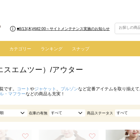
■8/13(木)AM2:00～サイトメンテナンス実施のお知らせ
■【お知らせ】ヤマト運輸の配送遅延・停止について
カテゴリー
ランキング
スナップ
（エスエムツー）/アウター
覧です。
コート
や
ジャケット
、
ブルゾン
など定番アイテムを取り揃えて
ル・マフラー
などの商品も充実！
順
すべて
すべて
在庫の有無
商品ステータス
お気に入り
お気に入り