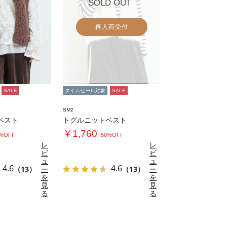
SOLD OUT
再入荷受付
SALE
タイムセール対象
SALE
SM2
ベスト
トグルニットベスト
￥1,760
0%OFF-
-50%OFF-
レ
レ
ビ
ビ
ュ
ュ
4.6
4.6
（13）
ー
（13）
ー
を
を
見
見
る
る