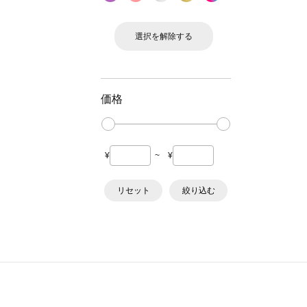
選択を解除する
価格
¥
~
¥
リセット
絞り込む