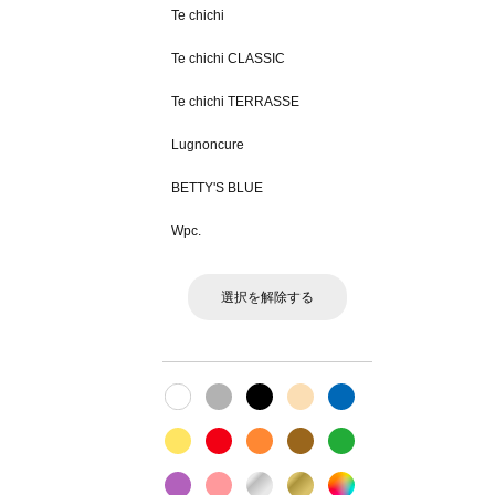
Te chichi
Te chichi CLASSIC
Te chichi TERRASSE
Lugnoncure
BETTY'S BLUE
Wpc.
選択を解除する