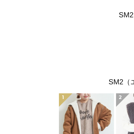
SM
SM2
1
2