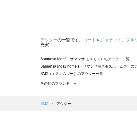
アウター
の一覧です。
コート
や
ジャケット
、
ブル
充実！
Samansa Mos2（サマンサ モスモス）のアウター一覧
Samansa Mos2 home's（サマンサモスモスホームズ）
SM2（エスエムツー）のアウター一覧
TSUHARU by Samansa Mos2（ツハルバイサマンサ
その他のブランド ＋
sm2rhythm（サマンサモスモス リズム）のアウター一覧
Samansa Mos2 blue（サマンサモスモス ブルー）のア
Samansa Mos2 Lagom（サマンサモスモス ラーゴム）
SM2
アウター
ehka sopo（エヘカソポ）のアウター一覧
sō4ū（ソウフォーユー）のアウター一覧
Te chichi（テチチ）のアウター一覧
Te chichi CLASSIC（テチチ クラシック）のアウター一覧