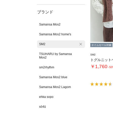
ブランド
Samansa Mos2
Samansa Mos2 home's
SM2
タイムセール対象
TSUHARU by Samansa
SM2
Mos2
トグルニット
￥1,760
sm2rhythm
-5
Samansa Mos2 blue
Samansa Mos2 Lagom
ehka sopo
sō4ū