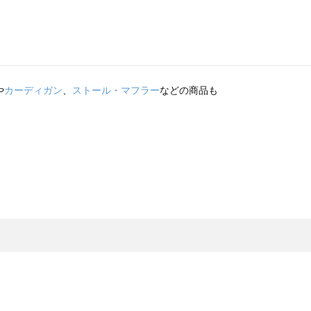
や
カーディガン
、
ストール・マフラー
などの商品も