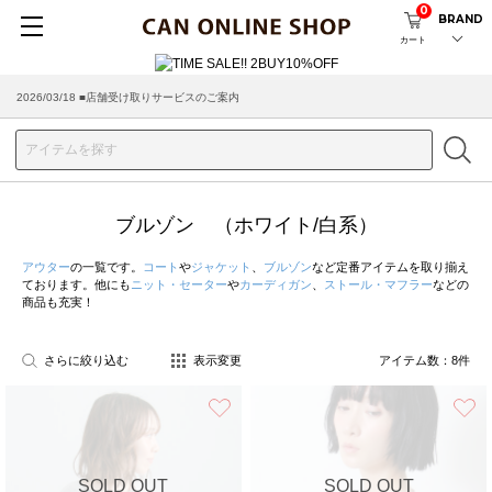
0
BRAND
カート
2026/03/18 ■店舗受け取りサービスのご案内
ブルゾン （ホワイト/白系）
アウター
の一覧です。
コート
や
ジャケット
、
ブルゾン
など定番アイテムを取り揃え
ております。他にも
ニット・セーター
や
カーディガン
、
ストール・マフラー
などの
商品も充実！
さらに絞り込む
表示変更
アイテム数：
8
件
お気に入り
SOLD OUT
SOLD OUT