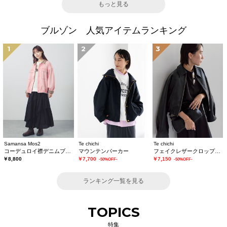
もっと見る
ブルゾン 人気アイテムランキング
1
2
3
Samansa Mos2
Te chichi
Te chichi
コーデュロイ襟デニムブルゾン
マウンテンパーカー
フェイクレザークロップドブルゾン
￥8,800
￥7,700
￥7,150
-50%OFF-
-50%OFF-
ランキング一覧を見る
TOPICS
特集