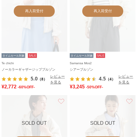
再入荷受付
再入荷受付
タイムセール対象
SALE
タイムセール対象
SALE
Te chichi
Samansa Mos2
ノーカラーギャザージップブルゾン
シアーブルゾン
レビュー
レビュー
5.0
4.5
（8）
（4）
を見る
を見る
¥2,772
¥3,245
-60%OFF-
-50%OFF-
お気に入り
SOLD OUT
SOLD OUT