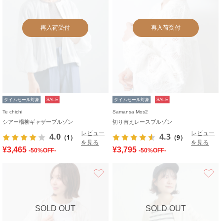
再入荷受付
再入荷受付
タイムセール対象
SALE
タイムセール対象
SALE
Te chichi
Samansa Mos2
シアー楊柳ギャザーブルゾン
切り替えレースブルゾン
レビュー
レビュー
4.0
4.3
（1）
（9）
を見る
を見る
¥3,465
¥3,795
-50%OFF-
-50%OFF-
お気に入り
SOLD OUT
SOLD OUT