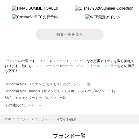
特集一覧を見る
アウター
の一覧です。
コート
や
ジャケット
、
ブルゾン
など定番アイテムを取り揃えて
おります。他にも
ニット・セーター
や
カーディガン
、
ストール・マフラー
などの商品
も充実！
Samansa Mos2（サマンサ モスモス）のブルゾン 一覧
Samansa Mos2 home's（サマンサモスモスホームズ）のブルゾン 一覧
SM2（エスエムツー）のブルゾン 一覧
TSUHARU by Samansa Mos2（ツハルバイサマンサモスモス）のブルゾン 一覧
その他のブランド ＋
sm2rhythm（サマンサモスモス リズム）のブルゾン 一覧
Samansa Mos2 blue（サマンサモスモス ブルー）のブルゾン 一覧
TOP
アウター
ブルゾン
ホワイト/白系
Samansa Mos2 Lagom（サマンサモスモス ラーゴム）のブルゾン 一覧
ehka sopo（エヘカソポ）のブルゾン 一覧
ブランド一覧
sō4ū（ソウフォーユー）のブルゾン 一覧