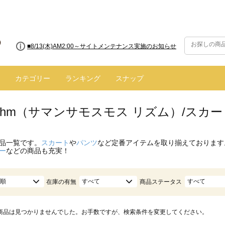
■8/13(木)AM2:00～サイトメンテナンス実施のお知らせ
カテゴリー
ランキング
スナップ
hythm（サマンサモスモス リズム）/スカ
品一覧です。
スカート
や
パンツ
など定番アイテムを取り揃えております
ー
などの商品も充実！
順
すべて
すべて
在庫の有無
商品ステータス
商品は見つかりませんでした。お手数ですが、検索条件を変更してください。