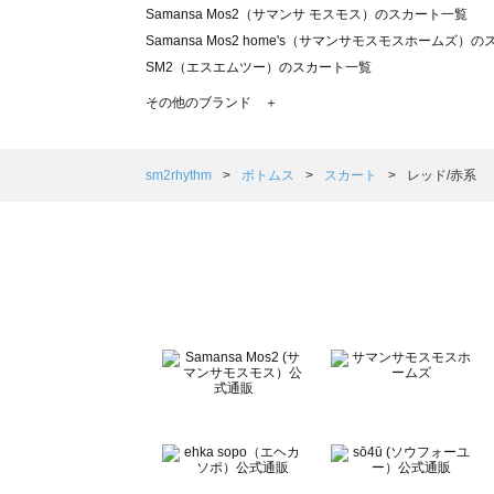
Samansa Mos2（サマンサ モスモス）のスカート一覧
Samansa Mos2 home's（サマンサモスモスホームズ）
SM2（エスエムツー）のスカート一覧
TSUHARU by Samansa Mos2（ツハルバイサマンサ
その他のブランド ＋
sm2rhythm（サマンサモスモス リズム）のスカート一覧
Samansa Mos2 blue（サマンサモスモス ブルー）のス
Samansa Mos2 Lagom（サマンサモスモス ラーゴム）
sm2rhythm
ボトムス
スカート
レッド/赤系
ehka sopo（エヘカソポ）のスカート一覧
sō4ū（ソウフォーユー）のスカート一覧
Te chichi（テチチ）のスカート一覧
Te chichi CLASSIC（テチチ クラシック）のスカート一覧
Te chichi TERRASSE（テチチ テラス）のスカート一覧
Lugnoncure（ルノンキュール）のスカート一覧
BETTY'S BLUE（べティーズブルー）のスカート一覧
Wpc.（ワールドパーティー）のスカート一覧