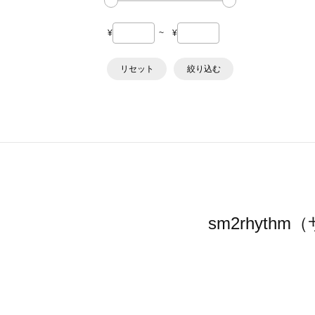
¥
~
¥
リセット
絞り込む
sm2rhyt