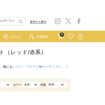
条件から探す
0
ログイン
会員登録
ート（レッド/赤系）
。他にも
シャツ・ブラウス
や
カーディガン
、
ニ
全色
80件
カラー
件数