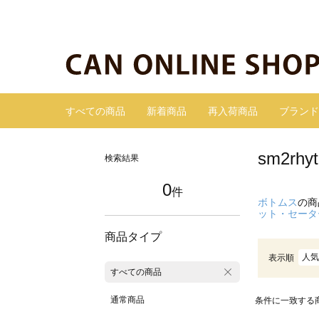
すべての商品
新着商品
再入荷商品
ブランド
sm2r
検索結果
0
件
ボトムス
の商
ット・セータ
商品タイプ
人気
表示順
すべての商品
通常商品
条件に一致する