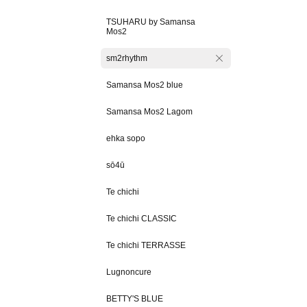
TSUHARU by Samansa
Mos2
sm2rhythm
Samansa Mos2 blue
Samansa Mos2 Lagom
ehka sopo
sō4ū
Te chichi
Te chichi CLASSIC
Te chichi TERRASSE
Lugnoncure
BETTY'S BLUE