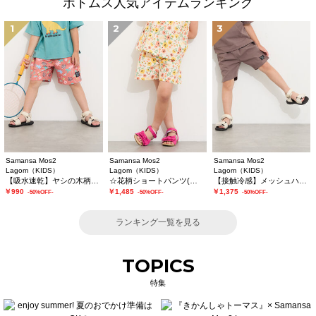
ボトムス人気アイテムランキング
1
2
3
Samansa Mos2
Samansa Mos2
Samansa Mos2
Lagom（KIDS）
Lagom（KIDS）
Lagom（KIDS）
【吸水速乾】ヤシの木柄ハーフパンツ
☆花柄ショートパンツ(セットアップ可)
【接触冷感】メッシュハーフパンツ
￥990
￥1,485
￥1,375
-50%OFF-
-50%OFF-
-50%OFF-
ランキング一覧を見る
TOPICS
特集