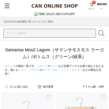
0
BRAND
カート
2026/03/18 ■店舗受け取りサービスのご案内
Samansa Mos2 Lagom（サマンサモスモス ラーゴ
ム）/ボトムス（グリーン/緑系）
ボトムス
の商品一覧です。
スカート
や
パンツ
など定番アイテムを取り揃えておりま
す。他にも
シャツ・ブラウス
や
カーディガン
、
ニット・セーター
などの商品も充
実！
さらに絞り込む
表示変更
アイテム数：
19
件
お気に入り