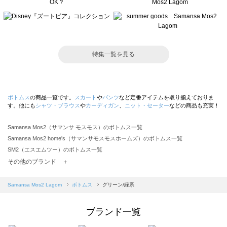
特集一覧を見る
ボトムス
の商品一覧です。
スカート
や
パンツ
など定番アイテムを取り揃えておりま
す。他にも
シャツ・ブラウス
や
カーディガン
、
ニット・セーター
などの商品も充実！
Samansa Mos2（サマンサ モスモス）のボトムス一覧
Samansa Mos2 home's（サマンサモスモスホームズ）のボトムス一覧
SM2（エスエムツー）のボトムス一覧
TSUHARU by Samansa Mos2（ツハルバイサマンサモスモス）のボトムス一覧
その他のブランド ＋
sm2rhythm（サマンサモスモス リズム）のボトムス一覧
Samansa Mos2 blue（サマンサモスモス ブルー）のボトムス一覧
Samansa Mos2 Lagom
ボトムス
グリーン/緑系
Samansa Mos2 Lagom（サマンサモスモス ラーゴム）のボトムス一覧
ehka sopo（エヘカソポ）のボトムス一覧
ブランド一覧
sō4ū（ソウフォーユー）のボトムス一覧