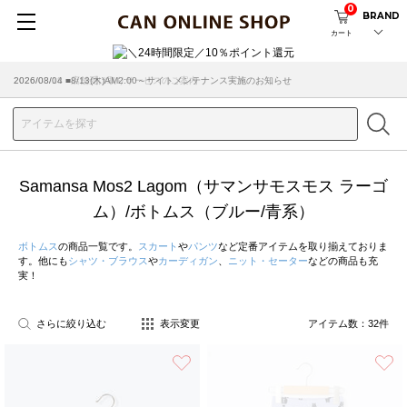
0
BRAND
カート
2026/03/18 ■店舗受け取りサービスのご案内
Samansa Mos2 Lagom（サマンサモスモス ラーゴ
ム）/ボトムス（ブルー/青系）
ボトムス
の商品一覧です。
スカート
や
パンツ
など定番アイテムを取り揃えておりま
す。他にも
シャツ・ブラウス
や
カーディガン
、
ニット・セーター
などの商品も充
実！
さらに絞り込む
表示変更
アイテム数：
32
件
お気に入り