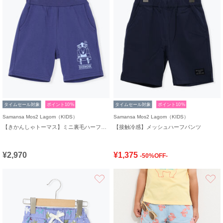
タイムセール対象
ポイント10%
タイムセール対象
ポイント10%
Samansa Mos2 Lagom（KIDS）
Samansa Mos2 Lagom（KIDS）
【きかんしゃトーマス】ミニ裏毛ハーフパンツ
【接触冷感】メッシュハーフパンツ
¥2,970
¥1,375
-50%OFF-
お気に入り