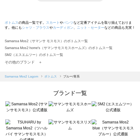
ボトムス
の商品一覧です。
スカート
や
パンツ
など定番アイテムを取り揃えておりま
す。他にも
シャツ・ブラウス
や
カーディガン
、
ニット・セーター
などの商品も充実！
Samansa Mos2（サマンサ モスモス）のボトムス一覧
Samansa Mos2 home's（サマンサモスモスホームズ）のボトムス一覧
SM2（エスエムツー）のボトムス一覧
TSUHARU by Samansa Mos2（ツハルバイサマンサモスモス）のボトムス一覧
その他のブランド ＋
sm2rhythm（サマンサモスモス リズム）のボトムス一覧
Samansa Mos2 blue（サマンサモスモス ブルー）のボトムス一覧
Samansa Mos2 Lagom
ボトムス
ブルー/青系
Samansa Mos2 Lagom（サマンサモスモス ラーゴム）のボトムス一覧
ehka sopo（エヘカソポ）のボトムス一覧
ブランド一覧
sō4ū（ソウフォーユー）のボトムス一覧
Te chichi（テチチ）のボトムス一覧
Te chichi CLASSIC（テチチ クラシック）のボトムス一覧
Te chichi TERRASSE（テチチ テラス）のボトムス一覧
Lugnoncure（ルノンキュール）のボトムス一覧
BETTY'S BLUE（べティーズブルー）のボトムス一覧
Wpc.（ワールドパーティー）のボトムス一覧