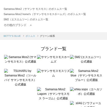
Samansa Mos2（サマンサ モスモス）のボトムス一覧
Samansa Mos2 home's（サマンサモスモスホームズ）のボトムス一覧
SM2（エスエムツー）のボトムス一覧
TSUHARU by Samansa Mos2（ツハルバイサマンサモスモス）のボトムス一覧
その他のブランド ＋
sm2rhythm（サマンサモスモス リズム）のボトムス一覧
Samansa Mos2 blue（サマンサモスモス ブルー）のボトムス一覧
BETTY'S BLUE
ボトムス
グリーン/緑系
Samansa Mos2 Lagom（サマンサモスモス ラーゴム）のボトムス一覧
ehka sopo（エヘカソポ）のボトムス一覧
ブランド一覧
sō4ū（ソウフォーユー）のボトムス一覧
Te chichi（テチチ）のボトムス一覧
Te chichi CLASSIC（テチチ クラシック）のボトムス一覧
Te chichi TERRASSE（テチチ テラス）のボトムス一覧
Lugnoncure（ルノンキュール）のボトムス一覧
BETTY'S BLUE（べティーズブルー）のボトムス一覧
Wpc.（ワールドパーティー）のボトムス一覧