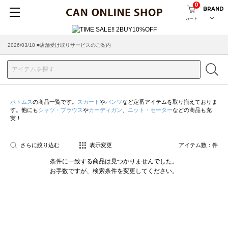
0
BRAND
カート
2026/03/18 ■店舗受け取りサービスのご案内
ボトムス
の商品一覧です。
スカート
や
パンツ
など定番アイテムを取り揃えておりま
す。他にも
シャツ・ブラウス
や
カーディガン
、
ニット・セーター
などの商品も充
実！
さらに絞り込む
表示変更
アイテム数：
件
条件に一致する商品は見つかりませんでした。
お手数ですが、検索条件を変更してください。