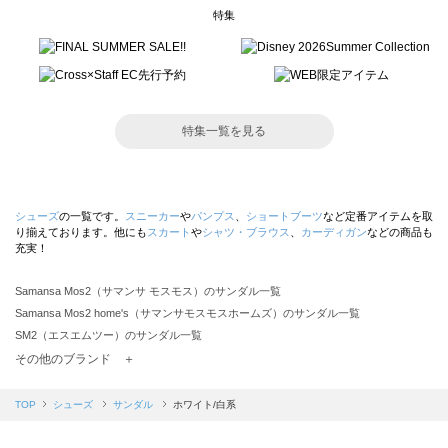
特集
特集一覧を見る
シューズ
の一覧です。
スニーカー
や
パンプス
、
ショートブーツ
など定番アイテムを取
り揃えております。他にも
スカート
や
シャツ・ブラウス
、
カーディガン
などの商品も
充実！
Samansa Mos2（サマンサ モスモス）のサンダル一覧
Samansa Mos2 home's（サマンサモスモスホームズ）のサンダル一覧
SM2（エスエムツー）のサンダル一覧
TSUHARU by Samansa Mos2（ツハルバイサマンサモスモス）のサンダル一覧
その他のブランド ＋
sm2rhythm（サマンサモスモス リズム）のサンダル一覧
Samansa Mos2 blue（サマンサモスモス ブルー）のサンダル一覧
TOP
シューズ
サンダル
ホワイト/白系
Samansa Mos2 Lagom（サマンサモスモス ラーゴム）のサンダル一覧
ehka sopo（エヘカソポ）のサンダル一覧