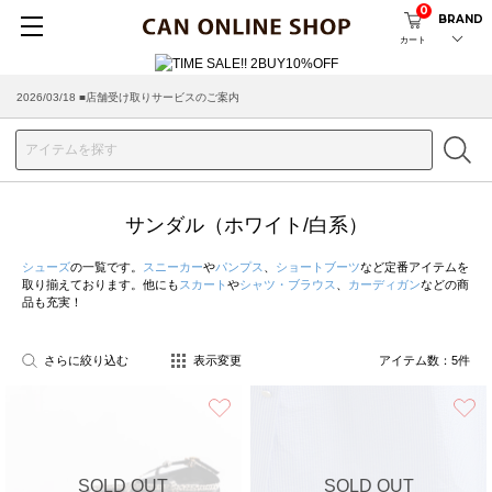
0
BRAND
カート
2026/03/18 ■店舗受け取りサービスのご案内
サンダル（ホワイト/白系）
シューズ
の一覧です。
スニーカー
や
パンプス
、
ショートブーツ
など定番アイテムを
取り揃えております。他にも
スカート
や
シャツ・ブラウス
、
カーディガン
などの商
品も充実！
さらに絞り込む
表示変更
アイテム数：
5
件
お気に入り
SOLD OUT
SOLD OUT