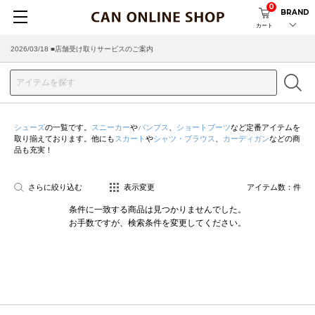
0
BRAND
カート
2026/03/18 ■店舗受け取りサービスのご案内
シューズ
の一覧です。
スニーカー
や
パンプス
、
ショートブーツ
など定番アイテムを
取り揃えております。他にも
スカート
や
シャツ・ブラウス
、
カーディガン
などの商
品も充実！
さらに絞り込む
表示変更
アイテム数：
件
条件に一致する商品は見つかりませんでした。
お手数ですが、検索条件を変更してください。