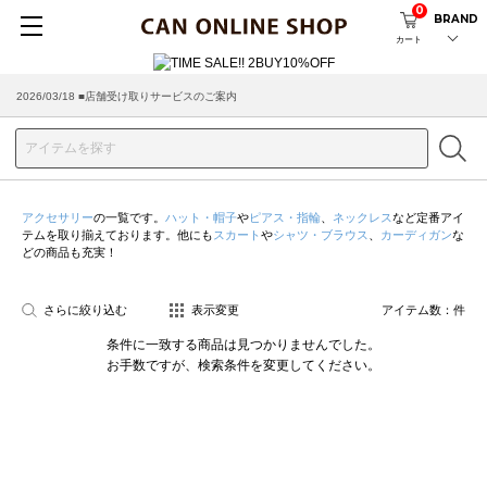
0
BRAND
カート
2026/03/18 ■店舗受け取りサービスのご案内
アクセサリー
の一覧です。
ハット・帽子
や
ピアス・指輪
、
ネックレス
など定番アイ
テムを取り揃えております。他にも
スカート
や
シャツ・ブラウス
、
カーディガン
な
どの商品も充実！
さらに絞り込む
表示変更
アイテム数：
件
条件に一致する商品は見つかりませんでした。
お手数ですが、検索条件を変更してください。