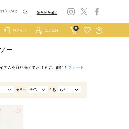
条件から探す
0
ログイン
会員登録
トソー
イテムを取り揃えております。他にも
スカート
全色
80件
カラー
件数
お気に入り