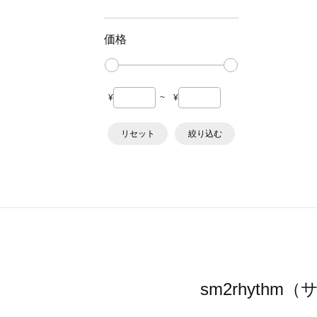
価格
¥
~
¥
リセット
絞り込む
sm2rhyt