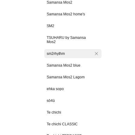
Samansa Mos2
Samansa Mos2 home's
SM2
TSUHARU by Samansa
Mos2
sm2rhythm
Samansa Mos2 blue
Samansa Mos2 Lagom
ehka sopo
sō4ū
Te chichi
Te chichi CLASSIC