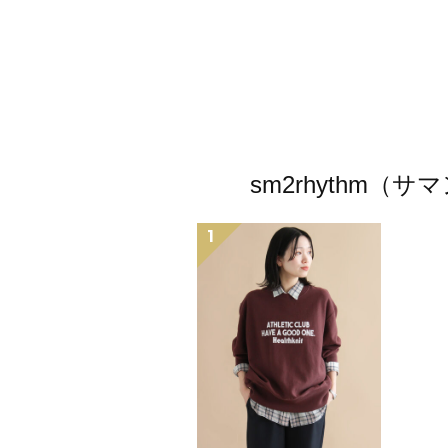
sm2rhythm
1