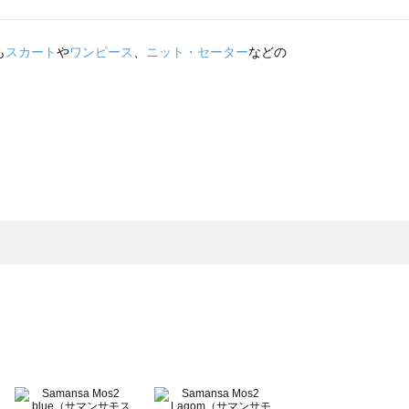
も
スカート
や
ワンピース
、
ニット・セーター
などの