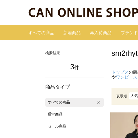
すべての商品
新着商品
再入荷商品
ブランド
sm2r
検索結果
3
件
トップス
の商
や
ワンピース
商品タイプ
人気
表示順
すべての商品
通常商品
セール商品