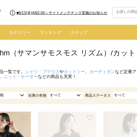
■8/13(木)AM2:00～サイトメンテナンス実施のお知らせ
カテゴリー
ランキング
スナップ
hythm（サマンサモスモス リズム）/カッ
品一覧です。
シャツ・ブラウス
や
カットソー
、
カーディガン
など定番ア
、
ニット・セーター
などの商品も充実！
順
すべて
すべて
在庫の有無
商品ステータス
お気に入り
お気に入り