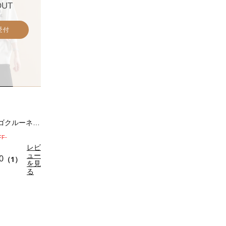
OUT
受付
【Healthknit】ロゴクルーネックプル…
FF-
レビ
ュー
0
（1）
を見
る