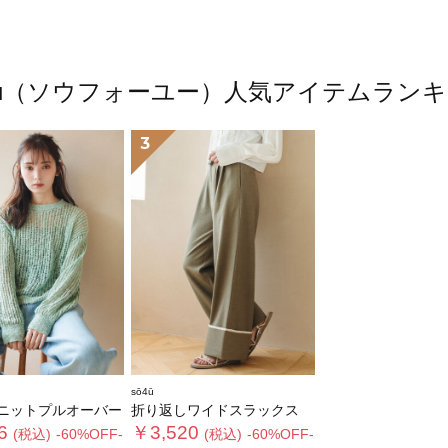
4ū（ソウフォーユー）人気アイテムラン
3
sō4ū
ニットプルオーバー
折り返しワイドスラックス
6
￥3,520
(税込)
-60%OFF-
(税込)
-60%OFF-