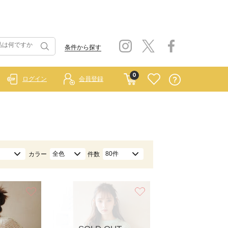
条件から探す
0
ログイン
会員登録
全色
80件
カラー
件数
お気に入り
お気に入り