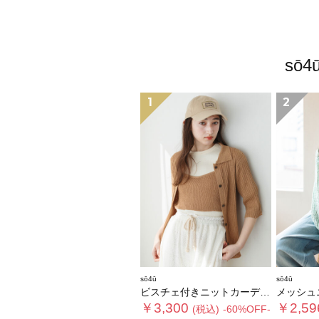
sō
1
2
sō4ū
sō4ū
ビスチェ付きニットカーディガン
メッシュ
￥3,300
￥2,59
(税込)
-60%OFF-