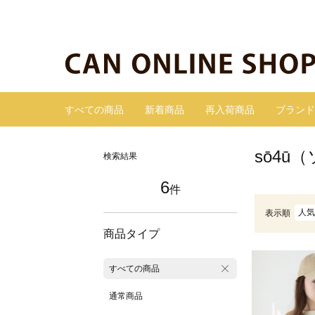
すべての商品
新着商品
再入荷商品
ブランド
sō4ū
検索結果
6
件
人気
表示順
商品タイプ
すべての商品
通常商品