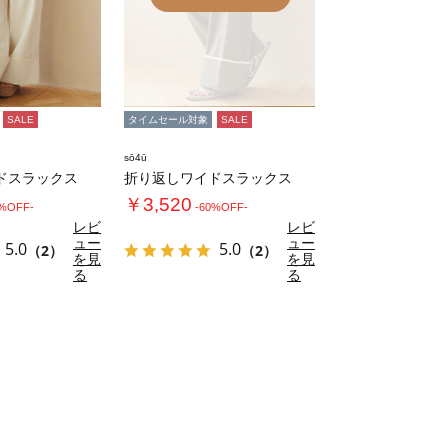
SALE
タイムセール対象
SALE
sō4ū
ドスラックス
折り返しワイドスラックス
￥3,520
0%OFF-
-60%OFF-
レビ
レビ
ュー
ュー
5.0
5.0
（2）
（2）
を見
を見
る
る