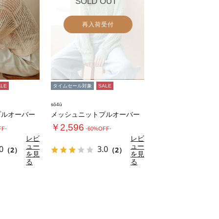
SOLD OUT
再入荷受付
ALE
タイムセール対象
SALE
sō4ū
プルオーバー
メッシュニットプルオーバー
￥2,596
FF-
-60%OFF-
レビ
レビ
ュー
ュー
0
3.0
（2）
（2）
を見
を見
る
る