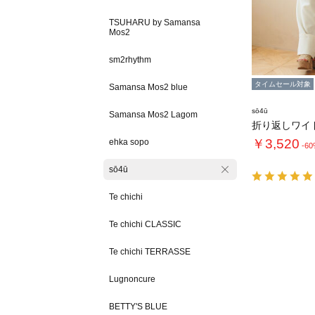
TSUHARU by Samansa
Mos2
sm2rhythm
タイムセール対象
Samansa Mos2 blue
sō4ū
Samansa Mos2 Lagom
折り返しワイ
￥3,520
ehka sopo
-6
sō4ū
Te chichi
Te chichi CLASSIC
Te chichi TERRASSE
Lugnoncure
BETTY'S BLUE