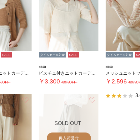
SALE
タイムセール対象
SALE
タイムセール対象
S
sō4ū
sō4ū
ビスチェ付きニットカーディガン
ビスチェ付きニットカーディガン
メッシュニット
￥3,300
￥2,596
0%OFF-
-60%OFF-
-60%O
3.
お気に入り
お気に入り
SOLD OUT
再入荷受付