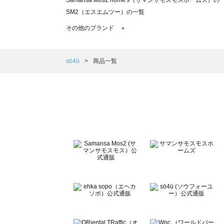
Samansa Mos2 home's（サマンサモスモスホームズ）の
SM2（エスエムツー）の一覧
TSUHARU by Samansa Mos2（ツハルバイサマンサモ
その他のブランド ＋
sm2rhythm（サマンサモスモス リズム）の一覧
Samansa Mos2 blue（サマンサモスモス ブルー）の一覧
Samansa Mos2 Lagom（サマンサモスモス ラーゴム）の
sō4ū
商品一覧
ehka sopo（エヘカソポ）の一覧
sō4ū（ソウフォーユー）の一覧
Te chichi（テチチ）の一覧
Te chichi CLASSIC（テチチ クラシック）の一覧
Te chichi TERRASSE（テチチ テラス）の一覧
Lugnoncure（ルノンキュール）の一覧
BETTY'S BLUE（べティーズブルー）の一覧
Wpc.（ワールドパーティー）の一覧