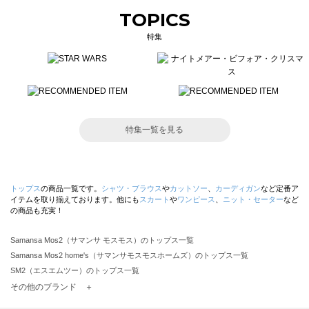
TOPICS
特集
特集一覧を見る
トップス
の商品一覧です。
シャツ・ブラウス
や
カットソー
、
カーディガン
など定番ア
イテムを取り揃えております。他にも
スカート
や
ワンピース
、
ニット・セーター
など
の商品も充実！
Samansa Mos2（サマンサ モスモス）のトップス一覧
Samansa Mos2 home's（サマンサモスモスホームズ）のトップス一覧
SM2（エスエムツー）のトップス一覧
TSUHARU by Samansa Mos2（ツハルバイサマンサモスモス）のトップス一覧
その他のブランド ＋
sm2rhythm（サマンサモスモス リズム）のトップス一覧