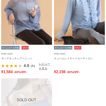
タイムセール対象
SALE
タイムセール対象
SALE
ehka sopo
ehka sopo
モヘアタッチシアーニット
チュールレイヤードカーディガン
レビュー
4.0
（1）
を見る
¥1,584
¥2,156
-60%OFF-
-60%OFF-
お気に入り
SOLD OUT