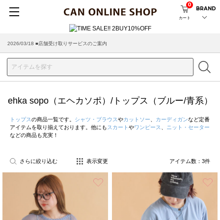
0
BRAND
カート
2026/03/18 ■店舗受け取りサービスのご案内
ehka sopo（エヘカソポ）/トップス（ブルー/青系）
トップス
の商品一覧です。
シャツ・ブラウス
や
カットソー
、
カーディガン
など定番
アイテムを取り揃えております。他にも
スカート
や
ワンピース
、
ニット・セーター
などの商品も充実！
さらに絞り込む
表示変更
アイテム数：
3
件
お気に入り