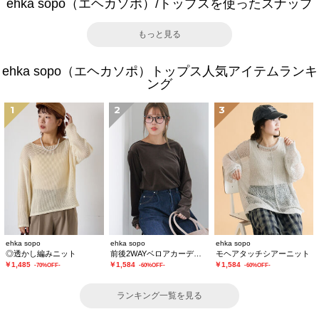
ehka sopo（エヘカソポ）/トップスを使ったスナップ
もっと見る
ehka sopo（エヘカソポ）トップス人気アイテムランキ
ング
1
2
3
ehka sopo
ehka sopo
ehka sopo
◎透かし編みニット
前後2WAYベロアカーディガン
モヘアタッチシアーニット
￥1,485
￥1,584
￥1,584
-70%OFF-
-60%OFF-
-60%OFF-
ランキング一覧を見る