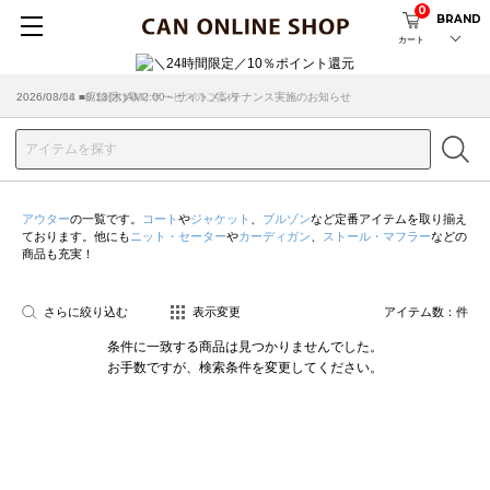
0
BRAND
カート
2026/08/04 ■8/13(木)AM2:00～サイトメンテナンス実施のお知らせ
2026/03/18 ■店舗受け取りサービスのご案内
アウター
の一覧です。
コート
や
ジャケット
、
ブルゾン
など定番アイテムを取り揃え
ております。他にも
ニット・セーター
や
カーディガン
、
ストール・マフラー
などの
商品も充実！
さらに絞り込む
表示変更
アイテム数：
件
条件に一致する商品は見つかりませんでした。
お手数ですが、検索条件を変更してください。