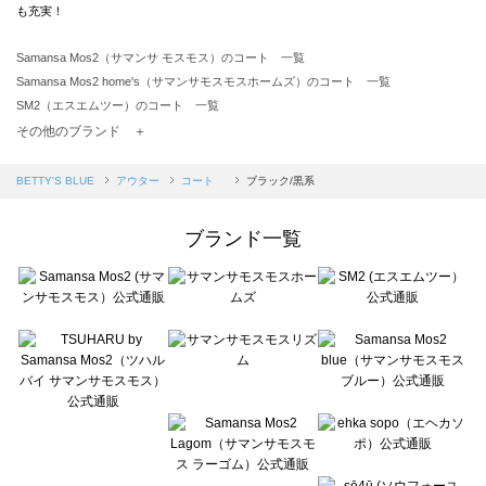
も充実！
Samansa Mos2（サマンサ モスモス）のコート 一覧
Samansa Mos2 home's（サマンサモスモスホームズ）のコート 一覧
SM2（エスエムツー）のコート 一覧
TSUHARU by Samansa Mos2（ツハルバイサマンサモスモス）のコート 一覧
その他のブランド ＋
sm2rhythm（サマンサモスモス リズム）のコート 一覧
Samansa Mos2 blue（サマンサモスモス ブルー）のコート 一覧
BETTY'S BLUE
アウター
コート
ブラック/黒系
Samansa Mos2 Lagom（サマンサモスモス ラーゴム）のコート 一覧
ehka sopo（エヘカソポ）のコート 一覧
ブランド一覧
sō4ū（ソウフォーユー）のコート 一覧
Te chichi（テチチ）のコート 一覧
Te chichi CLASSIC（テチチ クラシック）のコート 一覧
Te chichi TERRASSE（テチチ テラス）のコート 一覧
Lugnoncure（ルノンキュール）のコート 一覧
BETTY'S BLUE（べティーズブルー）のコート 一覧
Wpc.（ワールドパーティー）のコート 一覧