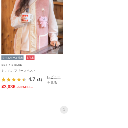
タイムセール対象
SALE
BETTY'S BLUE
もこもこフリースベスト
レビュー
4.7
（3）
を見る
¥3,036
-60%OFF-
1