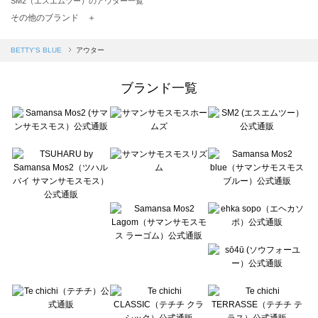
SM2（エスエムツー）のアウター一覧
TSUHARU by Samansa Mos2（ツハルバイサマンサモスモス）のアウター一覧
その他のブランド ＋
sm2rhythm（サマンサモスモス リズム）のアウター一覧
Samansa Mos2 blue（サマンサモスモス ブルー）のアウター一覧
BETTY'S BLUE
アウター
Samansa Mos2 Lagom（サマンサモスモス ラーゴム）のアウター一覧
ehka sopo（エヘカソポ）のアウター一覧
ブランド一覧
sō4ū（ソウフォーユー）のアウター一覧
Te chichi（テチチ）のアウター一覧
Te chichi CLASSIC（テチチ クラシック）のアウター一覧
Te chichi TERRASSE（テチチ テラス）のアウター一覧
Lugnoncure（ルノンキュール）のアウター一覧
BETTY'S BLUE（べティーズブルー）のアウター一覧
Wpc.（ワールドパーティー）のアウター一覧