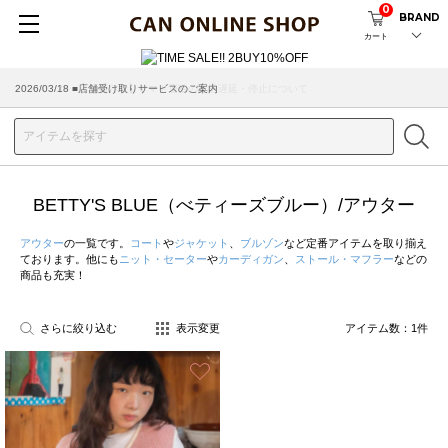
0
BRAND
カート
2026/03/18 ■店舗受け取りサービスのご案内
BETTY'S BLUE（べティーズブルー）/アウター
アウター
の一覧です。
コート
や
ジャケット
、
ブルゾン
など定番アイテムを取り揃え
ております。他にも
ニット・セーター
や
カーディガン
、
ストール・マフラー
などの
商品も充実！
さらに絞り込む
表示変更
アイテム数：
1
件
お気に入り