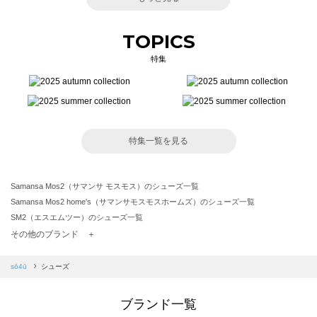
TOPICS
特集
特集一覧を見る
Samansa Mos2（サマンサ モスモス）のシューズ一覧
Samansa Mos2 home's（サマンサモスモスホームズ）のシューズ一覧
SM2（エスエムツー）のシューズ一覧
TSUHARU by Samansa Mos2（ツハルバイサマンサモスモス）のシューズ一覧
その他のブランド ＋
sm2rhythm（サマンサモスモス リズム）のシューズ一覧
Samansa Mos2 blue（サマンサモスモス ブルー）のシューズ一覧
sō4ū
シューズ
Samansa Mos2 Lagom（サマンサモスモス ラーゴム）のシューズ一覧
ehka sopo（エヘカソポ）のシューズ一覧
ブランド一覧
sō4ū（ソウフォーユー）のシューズ一覧