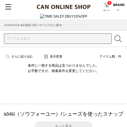
0
BRAND
カート
2026/07/29 ■【お知らせ】ヤマト運輸の配送遅延・停止について
2026/03/18 ■店舗受け取りサービスのご案内
さらに絞り込む
表示変更
アイテム数：
件
条件に一致する商品は見つかりませんでした。
お手数ですが、検索条件を変更してください。
sō4ū（ソウフォーユー）/シューズを使ったスナップ
もっと見る