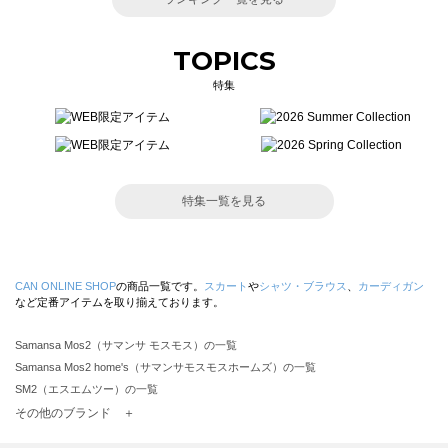
TOPICS
特集
特集一覧を見る
CAN ONLINE SHOP
の商品一覧です。
スカート
や
シャツ・ブラウス
、
カーディガン
など定番アイテムを取り揃えております。
Samansa Mos2（サマンサ モスモス）の一覧
Samansa Mos2 home's（サマンサモスモスホームズ）の一覧
SM2（エスエムツー）の一覧
TSUHARU by Samansa Mos2（ツハルバイサマンサモスモス）の一覧
その他のブランド ＋
sm2rhythm（サマンサモスモス リズム）の一覧