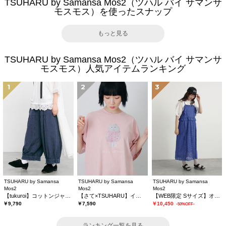
TSUHARU by Samansa Mos2（ツハル バイ サマンサ
モスモス）を使ったスナップ
もっと見る
TSUHARU by Samansa Mos2（ツハル バイ サマンサ
モスモス）人気アイテムランキング
1
2
3
TSUHARU by Samansa
TSUHARU by Samansa
TSUHARU by Samansa
Mos2
Mos2
Mos2
【tukuroi】コットンジャカード製品染め裾フリルパンツ《WEB限定》
【さて×TSUHARU】イラスト柄プリントTシャツ
【WEB限定 Sサイズ】オーバーレースキャミワンピース
￥9,790
￥7,590
￥10,450
-50%OFF-
ランキング一覧を見る