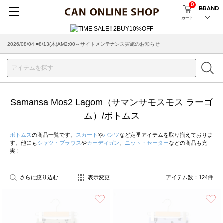
0
BRAND
カート
2026/08/04 ■8/13(木)AM2:00～サイトメンテナンス実施のお知らせ
2026/07/29 ■【お知らせ】ヤマト運輸の配送遅延・停止について
Samansa Mos2 Lagom（サマンサモスモス ラーゴ
ム）/ボトムス
ボトムス
の商品一覧です。
スカート
や
パンツ
など定番アイテムを取り揃えておりま
す。他にも
シャツ・ブラウス
や
カーディガン
、
ニット・セーター
などの商品も充
実！
さらに絞り込む
表示変更
アイテム数：
124
件
お気に入り