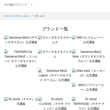
TSUHARU by Samansa Mos2（ツハルバイサマンサモスモス）のボトムス一覧
その他のブランド ＋
sm2rhythm（サマンサモスモス リズム）のボトムス一覧
Samansa Mos2 blue（サマンサモスモス ブルー）のボトムス一覧
Samansa Mos2 Lagom
ボトムス
Samansa Mos2 Lagom（サマンサモスモス ラーゴム）のボトムス一覧
ehka sopo（エヘカソポ）のボトムス一覧
ブランド一覧
sō4ū（ソウフォーユー）のボトムス一覧
Te chichi（テチチ）のボトムス一覧
Te chichi CLASSIC（テチチ クラシック）のボトムス一覧
Te chichi TERRASSE（テチチ テラス）のボトムス一覧
Lugnoncure（ルノンキュール）のボトムス一覧
BETTY'S BLUE（べティーズブルー）のボトムス一覧
Wpc.（ワールドパーティー）のボトムス一覧