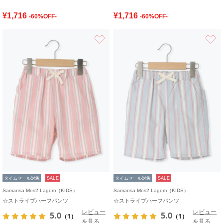
¥1,716
¥1,716
-60%OFF-
-60%OFF-
お気に入り
タイムセール対象
SALE
タイムセール対象
SALE
Samansa Mos2 Lagom（KIDS）
Samansa Mos2 Lagom（KIDS）
☆ストライプハーフパンツ
☆ストライプハーフパンツ
レビュー
レビュー
5.0
5.0
（1）
（1）
を見る
を見る