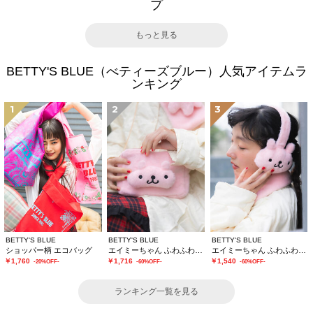
プ
もっと見る
BETTY'S BLUE（べティーズブルー）人気アイテムラ
ンキング
1
2
3
BETTY'S BLUE
BETTY'S BLUE
BETTY'S BLUE
ショッパー柄 エコバッグ
エイミーちゃん ふわふわショルダーバッグ
エイミーちゃん ふわふわイヤーマフ
￥1,760
￥1,716
￥1,540
-20%OFF-
-60%OFF-
-60%OFF-
ランキング一覧を見る