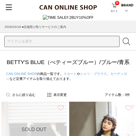
0
BRAND
カート
2026/03/18 ■店舗受け取りサービスのご案内
BETTY'S BLUE（べティーズブルー）/ブルー/青系
CAN ONLINE SHOP
の商品一覧です。
スカート
や
シャツ・ブラウス
、
カーディガ
ン
など定番アイテムを取り揃えております。
さらに絞り込む
表示変更
アイテム数：
3
件
お気に入り
SOLD OUT