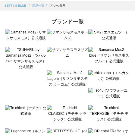
Samansa Mos2 blue（サマンサモスモス ブルー）の一覧
BETTY'S BLUE
商品一覧
ブルー/青系
Samansa Mos2 Lagom（サマンサモスモス ラーゴム）の一覧
ehka sopo（エヘカソポ）の一覧
ブランド一覧
sō4ū（ソウフォーユー）の一覧
Te chichi（テチチ）の一覧
Te chichi CLASSIC（テチチ クラシック）の一覧
Te chichi TERRASSE（テチチ テラス）の一覧
Lugnoncure（ルノンキュール）の一覧
BETTY'S BLUE（べティーズブルー）の一覧
Wpc.（ワールドパーティー）の一覧