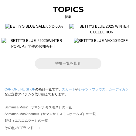
TOPICS
特集
特集一覧を見る
CAN ONLINE SHOP
の商品一覧です。
スカート
や
シャツ・ブラウス
、
カーディガン
など定番アイテムを取り揃えております。
Samansa Mos2（サマンサ モスモス）の一覧
Samansa Mos2 home's（サマンサモスモスホームズ）の一覧
SM2（エスエムツー）の一覧
TSUHARU by Samansa Mos2（ツハルバイサマンサモスモス）の一覧
その他のブランド ＋
sm2rhythm（サマンサモスモス リズム）の一覧