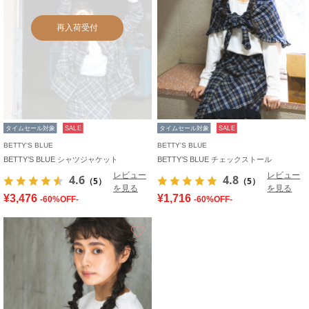
再入荷受付
タイムセール対象
SALE
タイムセール対象
SALE
BETTY'S BLUE
BETTY'S BLUE
BETTY’S BLUE シャツジャケット
BETTY’S BLUE チェックストール
レビュー
レビュー
4.6
4.8
（5）
（5）
を見る
を見る
¥3,476
¥1,716
-60%OFF-
-60%OFF-
お気に入り