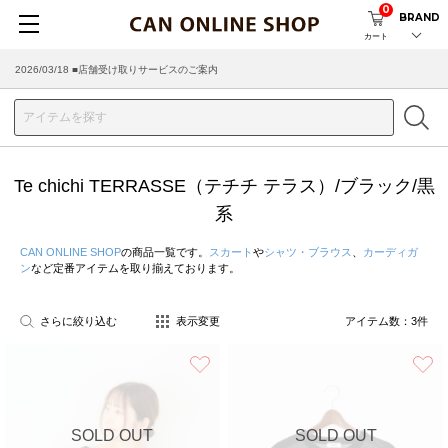
0
BRAND
カート
2026/03/18 ■店舗受け取りサービスのご案内
Te chichi TERRASSE（テチチ テラス）/ブラック/黒
系
CAN ONLINE SHOP
の商品一覧です。
スカート
や
シャツ・ブラウス
、
カーディガ
ン
など定番アイテムを取り揃えております。
さらに絞り込む
表示変更
アイテム数：
3
件
お気に入り
SOLD OUT
SOLD OUT