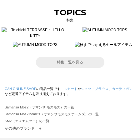
TOPICS
特集
特集一覧を見る
CAN ONLINE SHOP
の商品一覧です。
スカート
や
シャツ・ブラウス
、
カーディガン
など定番アイテムを取り揃えております。
Samansa Mos2（サマンサ モスモス）の一覧
Samansa Mos2 home's（サマンサモスモスホームズ）の一覧
SM2（エスエムツー）の一覧
TSUHARU by Samansa Mos2（ツハルバイサマンサモスモス）の一覧
その他のブランド ＋
sm2rhythm（サマンサモスモス リズム）の一覧