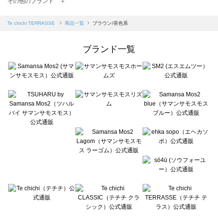
その他のブランド ＋
sm2rhythm（サマンサモスモス リズム）の一覧
Samansa Mos2 blue（サマンサモスモス ブルー）の一覧
Te chichi TERRASSE
商品一覧
ブラウン/茶色系
Samansa Mos2 Lagom（サマンサモスモス ラーゴム）の一覧
ehka sopo（エヘカソポ）の一覧
ブランド一覧
sō4ū（ソウフォーユー）の一覧
Te chichi（テチチ）の一覧
Te chichi CLASSIC（テチチ クラシック）の一覧
Te chichi TERRASSE（テチチ テラス）の一覧
Lugnoncure（ルノンキュール）の一覧
BETTY'S BLUE（べティーズブルー）の一覧
Wpc.（ワールドパーティー）の一覧