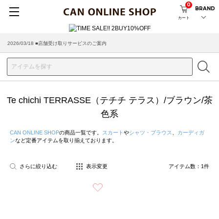
0
BRAND
カート
2026/03/18 ■店舗受け取りサービスのご案内
Te chichi TERRASSE（テチチ テラス）/ブラウン/茶
色系
CAN ONLINE SHOP
の商品一覧です。
スカート
や
シャツ・ブラウス
、
カーディガ
ン
など定番アイテムを取り揃えております。
さらに絞り込む
表示変更
アイテム数：
1
件
お気に入り