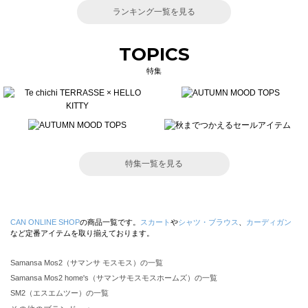
ランキング一覧を見る
TOPICS
特集
特集一覧を見る
CAN ONLINE SHOP
の商品一覧です。
スカート
や
シャツ・ブラウス
、
カーディガン
など定番アイテムを取り揃えております。
Samansa Mos2（サマンサ モスモス）の一覧
Samansa Mos2 home's（サマンサモスモスホームズ）の一覧
SM2（エスエムツー）の一覧
TSUHARU by Samansa Mos2（ツハルバイサマンサモスモス）の一覧