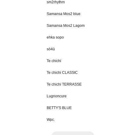
sm2rhythm
Samansa Mos2 blue
Samansa Mos2 Lagom
ehka sopo
sō4ū
Te chichi
Te chichi CLASSIC
Te chichi TERRASSE
Lugnoncure
BETTY'S BLUE
Wpc.