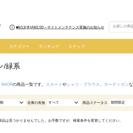
■8/13(木)AM2:00～サイトメンテナンス実施のお知らせ
カテゴリー
ランキング
スナップ
ン/緑系
 SHOP
の商品一覧です。
スカート
や
シャツ・ブラウス
、
カーディガン
な
順
すべて
期間限定
在庫の有無
商品ステータス
商品は見つかりませんでした。お手数ですが、検索条件を変更してください。