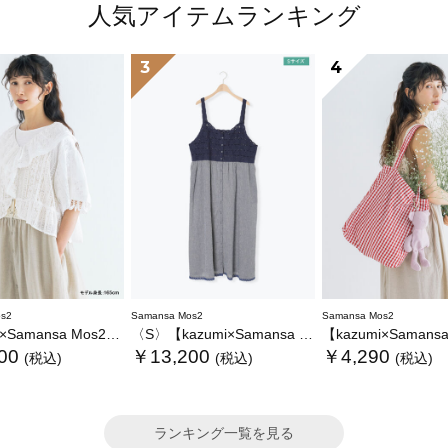
人気アイテムランキング
3
4
s2
Samansa Mos2
Samansa Mos2
ansa Mos2】レースフリルブラウス
〈S〉【kazumi×Samansa Mos2】キャミワンピース《WEB限定カラーあり》
【kazumi×Samansa Mos2】ぬ
00
￥13,200
￥4,290
(税込)
(税込)
(税込)
ランキング一覧を見る