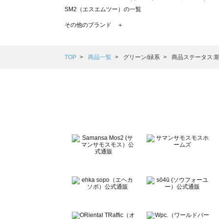
SM2（エスエムツー）の一覧
TSUHARU by Samansa Mos2（ツハルバイサマンサモ
その他のブランド ＋
sm2rhythm（サマンサモスモス リズム）の一覧
Samansa Mos2 blue（サマンサモスモス ブルー）の一覧
Samansa Mos2 Lagom（サマンサモスモス ラーゴム）の
TOP
商品一覧
グリーン/緑系
商品ステータス:
ehka sopo（エヘカソポ）の一覧
sō4ū（ソウフォーユー）の一覧
Te chichi（テチチ）の一覧
Te chichi CLASSIC（テチチ クラシック）の一覧
Te chichi TERRASSE（テチチ テラス）の一覧
Lugnoncure（ルノンキュール）の一覧
BETTY'S BLUE（べティーズブルー）の一覧
Wpc.（ワールドパーティー）の一覧