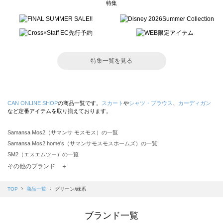
特集
特集一覧を見る
CAN ONLINE SHOP
の商品一覧です。
スカート
や
シャツ・ブラウス
、
カーディガン
など定番アイテムを取り揃えております。
Samansa Mos2（サマンサ モスモス）の一覧
Samansa Mos2 home's（サマンサモスモスホームズ）の一覧
SM2（エスエムツー）の一覧
TSUHARU by Samansa Mos2（ツハルバイサマンサモスモス）の一覧
その他のブランド ＋
sm2rhythm（サマンサモスモス リズム）の一覧
Samansa Mos2 blue（サマンサモスモス ブルー）の一覧
TOP
商品一覧
グリーン/緑系
Samansa Mos2 Lagom（サマンサモスモス ラーゴム）の一覧
ehka sopo（エヘカソポ）の一覧
ブランド一覧
sō4ū（ソウフォーユー）の一覧