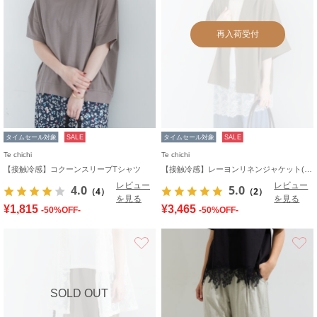
再入荷受付
タイムセール対象
SALE
タイムセール対象
SALE
Te chichi
Te chichi
【接触冷感】コクーンスリーブTシャツ
【接触冷感】レーヨンリネンジャケット(セットアップ可)
レビュー
レビュー
4.0
5.0
（4）
（2）
を見る
を見る
¥1,815
¥3,465
-50%OFF-
-50%OFF-
お気に入り
SOLD OUT