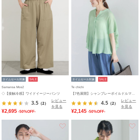
タイムセール対象
SALE
タイムセール対象
SALE
Samansa Mos2
Te chichi
◇【接触冷感】ワイドイージーパンツ
【7色展開】シャンブレーボイルドルマンシャツ
レビュー
レビュー
3.5
4.5
（2）
（2）
を見る
を見る
¥2,695
¥2,145
-50%OFF-
-50%OFF-
お気に入り