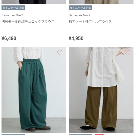
タイムセール対象
タイムセール対象
Samansa Mos2
Samansa Mos2
切替モール刺繍チュニックブラウス
柄アソート袖フリルブラウス
¥6,490
¥4,950
お気に入り