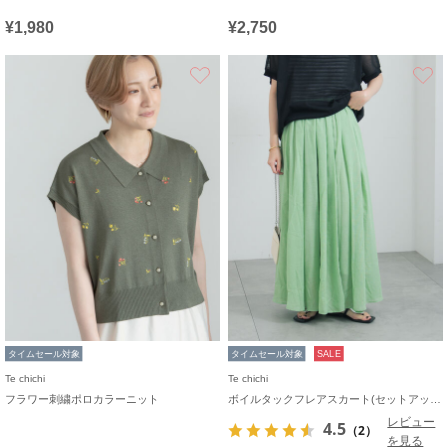
¥1,980
¥2,750
お気に入り
タイムセール対象
タイムセール対象
SALE
Te chichi
Te chichi
フラワー刺繍ポロカラーニット
ボイルタックフレアスカート(セットアップ可)
レビュー
4.5
（2）
を見る