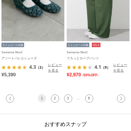
タイムセール対象
タイムセール対象
SALE
Samansa Mos2
Samansa Mos2
アソートバレエシューズ
てろっとカーブパンツ
レビュー
レビュー
4.3
4.1
（3）
（9）
を見る
を見る
¥5,390
¥2,970
-50%OFF-
1
2
3
…
6
おすすめスナップ