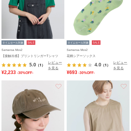
タイムセール対象
SALE
タイムセール対象
SALE
Samansa Mos2
Samansa Mos2
【接触冷感】プリントリンガーTシャツ
花柄シアーソックス
レビュー
レビュー
5.0
4.0
（1）
（1）
を見る
を見る
¥2,233
¥693
-30%OFF-
-30%OFF-
お気に入り