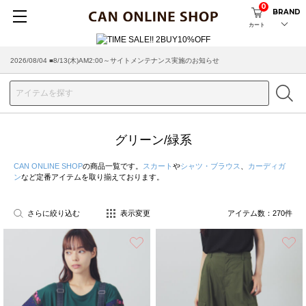
0
BRAND
カート
2026/07/29 ■【お知らせ】ヤマト運輸の配送遅延・停止について
グリーン/緑系
CAN ONLINE SHOP
の商品一覧です。
スカート
や
シャツ・ブラウス
、
カーディガ
ン
など定番アイテムを取り揃えております。
さらに絞り込む
表示変更
アイテム数：
270
件
お気に入り