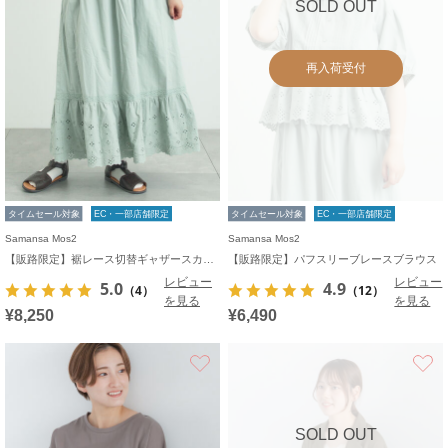
SOLD OUT
再入荷受付
タイムセール対象
EC・一部店舗限定
タイムセール対象
EC・一部店舗限定
Samansa Mos2
Samansa Mos2
【販路限定】裾レース切替ギャザースカート
【販路限定】パフスリーブレースブラウス
レビュー
レビュー
5.0
4.9
（4）
（12）
を見る
を見る
¥8,250
¥6,490
お気に入り
SOLD OUT