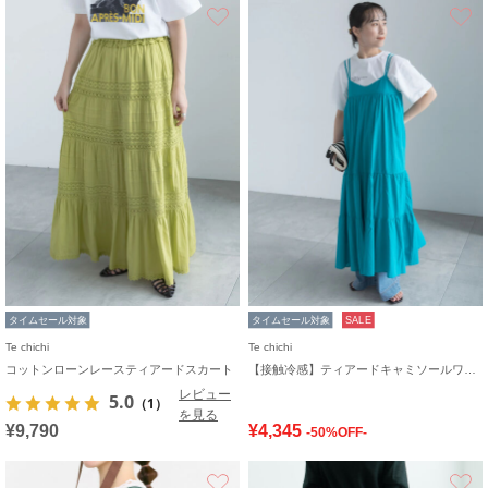
お気に入り
タイムセール対象
タイムセール対象
SALE
Te chichi
Te chichi
コットンローンレースティアードスカート
【接触冷感】ティアードキャミソールワンピース
レビュー
5.0
（1）
を見る
¥9,790
¥4,345
-50%OFF-
お気に入り