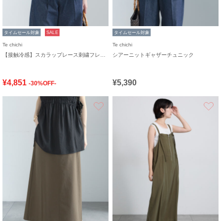
タイムセール対象
SALE
タイムセール対象
Te chichi
Te chichi
【接触冷感】スカラップレース刺繍フレンチシャツ
シアーニットギャザーチュニック
¥4,851
¥5,390
-30%OFF-
お気に入り