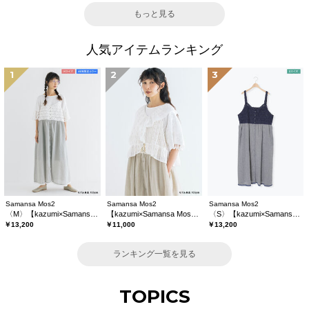
もっと見る
人気アイテムランキング
1
2
3
Samansa Mos2
Samansa Mos2
Samansa Mos2
〈M〉【kazumi×Samansa Mos2】キャミワンピース《WEB限定カラーあり》
【kazumi×Samansa Mos2】レースフリルブラウス
〈S〉【kazumi×Samansa Mos2】キャミワンピース《WEB限定カラーあり》
￥13,200
￥11,000
￥13,200
ランキング一覧を見る
TOPICS