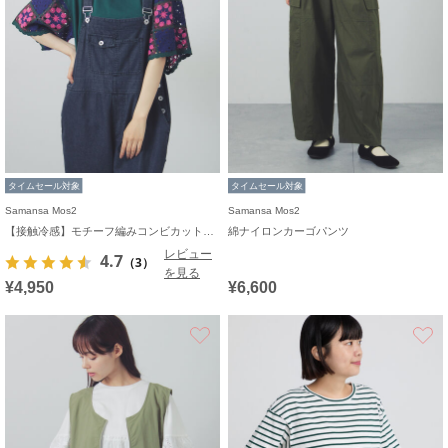
タイムセール対象
タイムセール対象
Samansa Mos2
Samansa Mos2
【接触冷感】モチーフ編みコンビカットソー
綿ナイロンカーゴパンツ
レビュー
4.7
（3）
を見る
¥4,950
¥6,600
お気に入り