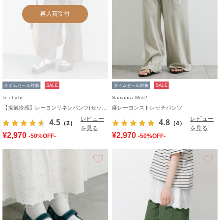
再入荷受付
タイムセール対象
SALE
タイムセール対象
SALE
Te chichi
Samansa Mos2
【接触冷感】レーヨンリネンパンツ(セットアップ可)
麻レーヨンストレッチパンツ
レビュー
レビュー
4.5
4.8
（2）
（4）
を見る
を見る
¥2,970
¥2,970
-50%OFF-
-50%OFF-
お気に入り