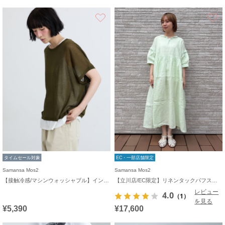
お気に入り
タイムセール対象
EC・一部店舗限定
Samansa Mos2
Samansa Mos2
【接触冷感/マシンウォッシャブル】インナーセット半袖ニット
【立川店/EC限定】リネンタックパフスリーブワンピース
レビュー
4.0
（1）
を見る
¥5,390
¥17,600