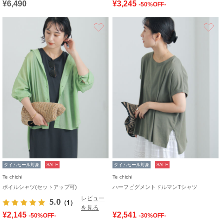
¥6,490
¥3,245
-50%OFF-
お気に入り
タイムセール対象
SALE
タイムセール対象
SALE
Te chichi
Te chichi
ボイルシャツ(セットアップ可)
ハーフピグメントドルマンTシャツ
レビュー
5.0
（1）
を見る
¥2,145
¥2,541
-50%OFF-
-30%OFF-