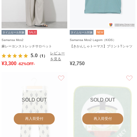
タイムセール対象
SALE
タイムセール対象
NEW
Samansa Mos2
Samansa Mos2 Lagom（KIDS）
麻レーヨンストレッチサロペット
【きかんしゃトーマス】プリントTシャツ
レビュー
5.0
（1）
を見る
¥3,300
¥2,750
-62%OFF-
お気に入り
SOLD OUT
SOLD OUT
再入荷受付
再入荷受付