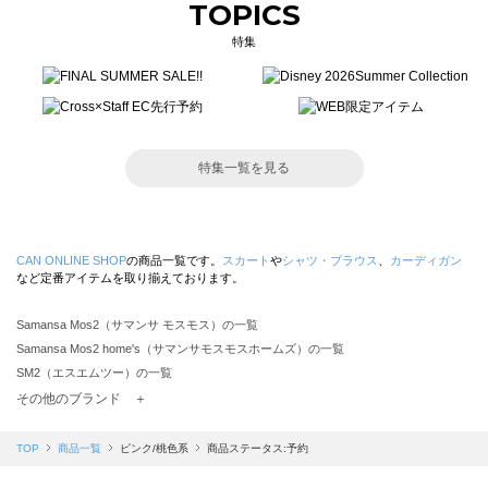
TOPICS
特集
特集一覧を見る
CAN ONLINE SHOP
の商品一覧です。
スカート
や
シャツ・ブラウス
、
カーディガン
など定番アイテムを取り揃えております。
Samansa Mos2（サマンサ モスモス）の一覧
Samansa Mos2 home's（サマンサモスモスホームズ）の一覧
SM2（エスエムツー）の一覧
TSUHARU by Samansa Mos2（ツハルバイサマンサモスモス）の一覧
その他のブランド ＋
sm2rhythm（サマンサモスモス リズム）の一覧
Samansa Mos2 blue（サマンサモスモス ブルー）の一覧
TOP
商品一覧
ピンク/桃色系
商品ステータス:予約
Samansa Mos2 Lagom（サマンサモスモス ラーゴム）の一覧