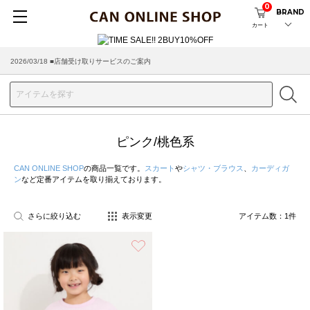
0
BRAND
カート
2026/03/18 ■店舗受け取りサービスのご案内
ピンク/桃色系
CAN ONLINE SHOP
の商品一覧です。
スカート
や
シャツ・ブラウス
、
カーディガ
ン
など定番アイテムを取り揃えております。
さらに絞り込む
表示変更
アイテム数：
1
件
お気に入り