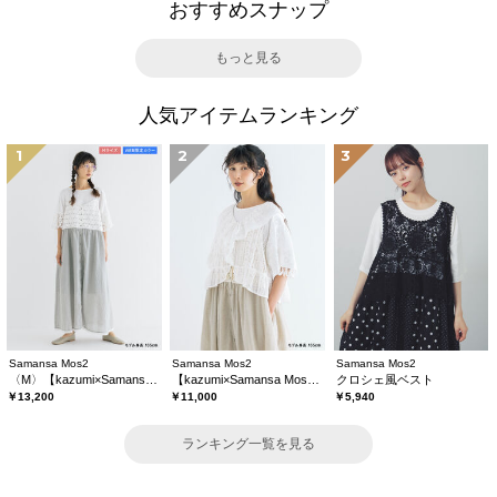
おすすめスナップ
もっと見る
人気アイテムランキング
1
2
3
Samansa Mos2
Samansa Mos2
Samansa Mos2
〈M〉【kazumi×Samansa Mos2】キャミワンピース《WEB限定カラーあり》
【kazumi×Samansa Mos2】レースフリルブラウス
クロシェ風ベスト
￥13,200
￥11,000
￥5,940
ランキング一覧を見る