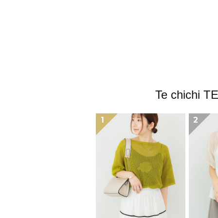
Te chi
1
2