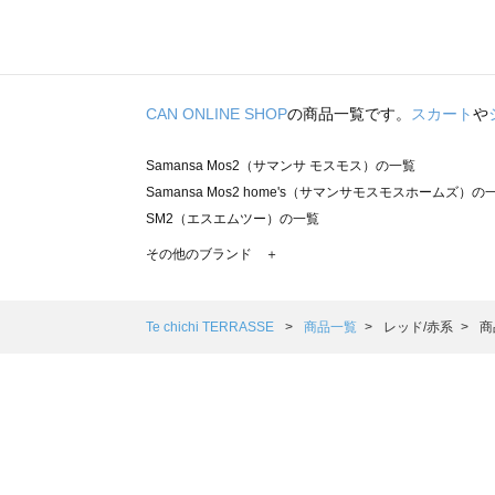
CAN ONLINE SHOP
の商品一覧です。
スカート
や
Samansa Mos2（サマンサ モスモス）の一覧
Samansa Mos2 home's（サマンサモスモスホームズ）の
SM2（エスエムツー）の一覧
TSUHARU by Samansa Mos2（ツハルバイサマンサモ
その他のブランド ＋
sm2rhythm（サマンサモスモス リズム）の一覧
Samansa Mos2 blue（サマンサモスモス ブルー）の一覧
Samansa Mos2 Lagom（サマンサモスモス ラーゴム）の
Te chichi TERRASSE
商品一覧
レッド/赤系
商
ehka sopo（エヘカソポ）の一覧
sō4ū（ソウフォーユー）の一覧
Te chichi（テチチ）の一覧
Te chichi CLASSIC（テチチ クラシック）の一覧
Te chichi TERRASSE（テチチ テラス）の一覧
Lugnoncure（ルノンキュール）の一覧