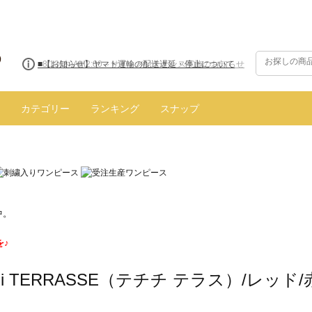
■8/13(木)AM2:00～サイトメンテナンス実施のお知らせ
カテゴリー
ランキング
スナップ
中。
を♪
ichi TERRASSE（テチチ テラス）/レッド