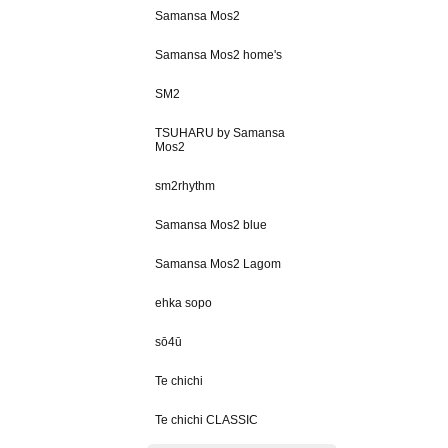
Samansa Mos2
Samansa Mos2 home's
SM2
TSUHARU by Samansa
Mos2
sm2rhythm
Samansa Mos2 blue
Samansa Mos2 Lagom
ehka sopo
sō4ū
Te chichi
Te chichi CLASSIC