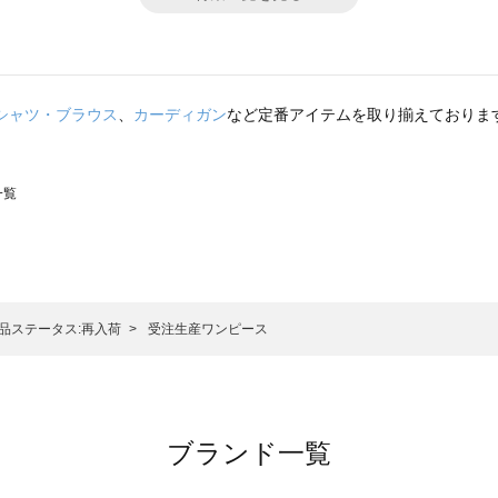
シャツ・ブラウス
、
カーディガン
など定番アイテムを取り揃えておりま
一覧
スモス）の一覧
一覧
品ステータス:再入荷
受注生産ワンピース
ブランド一覧